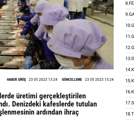
8.F
9.G
10.
11.
12.
13.
14.
HABER GİRİŞ
23 05 2023 13:24
GÜNCELLEME
23 05 2023 13:24
15.
16.
erde üretimi gerçekleştirilen
dı. Denizdeki kafeslerde tutulan
17.
işlenmesinin ardından ihraç
18.