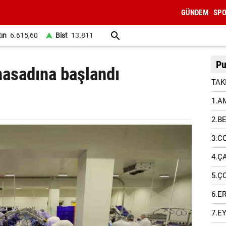
GÜNDEM
SP
tın
6.615,60
Bist
13.811
Pu
asadına başlandı
TAK
1.A
2.B
3.C
4.Ç
5.Ç
6.E
7.E