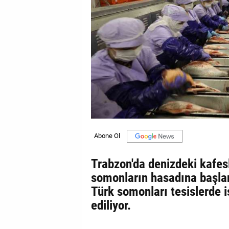
GALERİ
VİDEO
YAZARLAR
BİZE
ULAŞIN
Künye
İletişim
Gizlilik
Trabzon'da denizdeki kafesl
Sözleşmesi
somonların hasadına başlan
Türk somonları tesislerde 
Kullanıcı
ediliyor.
Sözleşmesi