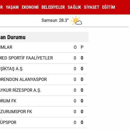
OR
YAŞAM
EKONOMİ
BELEDİYELER
SAĞLIK
SİYASET
EĞİTİM
Samsun
28.3°
an Durumu
IMLAR
O
P
MED SPORTİF FAALİYETLER
0
0
EŞİKTAŞ A.Ş.
0
0
ORENDON ALANYASPOR
0
0
AYKUR RİZESPOR A.Ş.
0
0
ORUM FK
0
0
RZURUMSPOR FK
0
0
YÜPSPOR
0
0