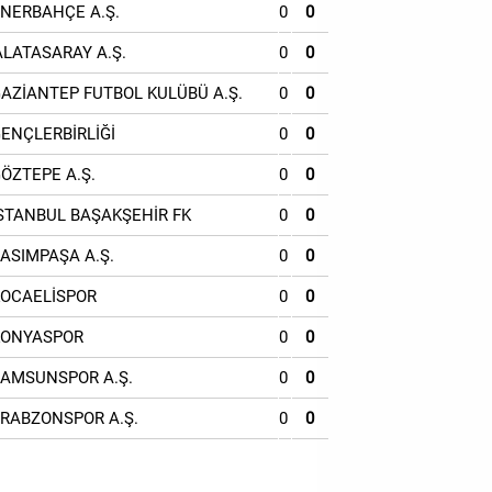
ENERBAHÇE A.Ş.
0
0
ALATASARAY A.Ş.
0
0
GAZİANTEP FUTBOL KULÜBÜ A.Ş.
0
0
GENÇLERBİRLİĞİ
0
0
GÖZTEPE A.Ş.
0
0
İSTANBUL BAŞAKŞEHİR FK
0
0
KASIMPAŞA A.Ş.
0
0
KOCAELİSPOR
0
0
KONYASPOR
0
0
SAMSUNSPOR A.Ş.
0
0
TRABZONSPOR A.Ş.
0
0