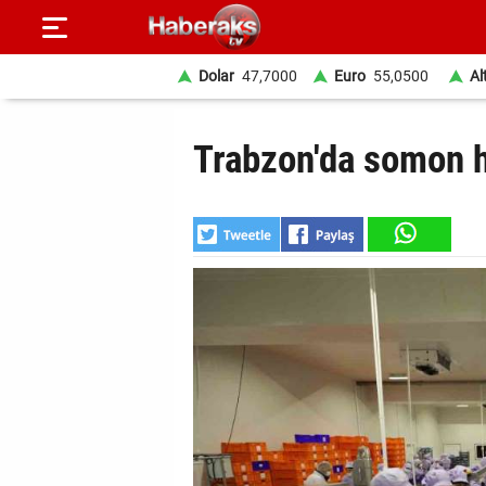
Dolar
47,7000
Euro
55,0500
Al
GÜNDEM
Trabzon'da somon h
SPOR
YAŞAM
EKONOMİ
BELEDİYELER
SAĞLIK
SİYASET
EĞİTİM