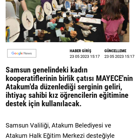
GALERİ
VİDEO
YAZARLAR
BİZE
HABER GİRİŞ
GÜNCELLEME
ULAŞIN
23 05 2023 15:17
23 05 2023 15:17
Künye
Samsun genelindeki kadın
kooperatiflerinin birlik çatısı MAYECE'nin
İletişim
Atakum'da düzenlediği serginin geliri,
ihtiyaç sahibi kız öğrencilerin eğitimine
Gizlilik
destek için kullanılacak.
Sözleşmesi
Kullanıcı
Sözleşmesi
Samsun Valiliği, Atakum Belediyesi ve
Atakum Halk Eğitim Merkezi desteğiyle