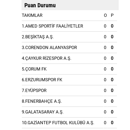
Puan Durumu
TAKIMLAR
O
P
1.AMED SPORTİF FAALİYETLER
0
0
2.BEŞİKTAŞ A.Ş.
0
0
3.CORENDON ALANYASPOR
0
0
4.ÇAYKUR RİZESPOR A.Ş.
0
0
5.ÇORUM FK
0
0
6.ERZURUMSPOR FK
0
0
7.EYÜPSPOR
0
0
8.FENERBAHÇE A.Ş.
0
0
9.GALATASARAY A.Ş.
0
0
10.GAZİANTEP FUTBOL KULÜBÜ A.Ş.
0
0