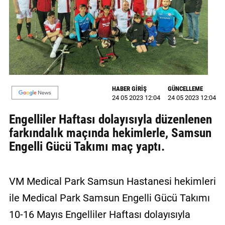
GALERİ
VİDEO
YAZARLAR
BİZE
ULAŞIN
HABER GİRİŞ
GÜNCELLEME
24 05 2023 12:04
24 05 2023 12:04
Künye
Engelliler Haftası dolayısıyla düzenlenen
İletişim
farkındalık maçında hekimlerle, Samsun
Engelli Gücü Takımı maç yaptı.
Gizlilik
Sözleşmesi
VM Medical Park Samsun Hastanesi hekimleri
Kullanıcı
ile Medical Park Samsun Engelli Gücü Takımı
Sözleşmesi
10-16 Mayıs Engelliler Haftası dolayısıyla