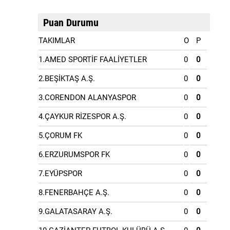
Puan Durumu
TAKIMLAR
O
P
1.AMED SPORTİF FAALİYETLER
0
0
2.BEŞİKTAŞ A.Ş.
0
0
3.CORENDON ALANYASPOR
0
0
4.ÇAYKUR RİZESPOR A.Ş.
0
0
5.ÇORUM FK
0
0
6.ERZURUMSPOR FK
0
0
7.EYÜPSPOR
0
0
8.FENERBAHÇE A.Ş.
0
0
9.GALATASARAY A.Ş.
0
0