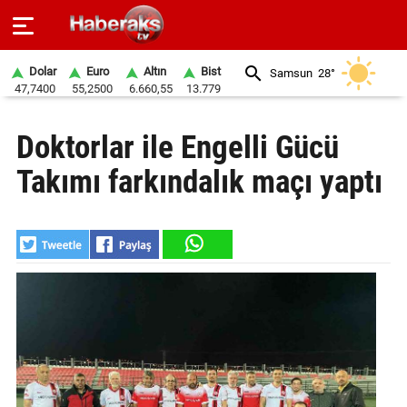
Dolar
Euro
Altın
Bist
Samsun
28°
47,7400
55,2500
6.660,55
13.779
GÜNDEM
Doktorlar ile Engelli Gücü
SPOR
Takımı farkındalık maçı yaptı
YAŞAM
EKONOMİ
BELEDİYELER
SAĞLIK
SİYASET
EĞİTİM