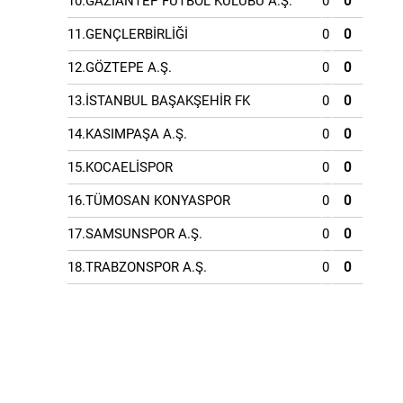
10.GAZİANTEP FUTBOL KULÜBÜ A.Ş.
0
0
11.GENÇLERBİRLİĞİ
0
0
12.GÖZTEPE A.Ş.
0
0
13.İSTANBUL BAŞAKŞEHİR FK
0
0
14.KASIMPAŞA A.Ş.
0
0
15.KOCAELİSPOR
0
0
16.TÜMOSAN KONYASPOR
0
0
17.SAMSUNSPOR A.Ş.
0
0
18.TRABZONSPOR A.Ş.
0
0