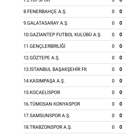
7.EYÜPSPOR
0
0
8.FENERBAHÇE A.Ş.
0
0
9.GALATASARAY A.Ş.
0
0
10.GAZİANTEP FUTBOL KULÜBÜ A.Ş.
0
0
11.GENÇLERBİRLİĞİ
0
0
12.GÖZTEPE A.Ş.
0
0
13.İSTANBUL BAŞAKŞEHİR FK
0
0
14.KASIMPAŞA A.Ş.
0
0
15.KOCAELİSPOR
0
0
16.TÜMOSAN KONYASPOR
0
0
17.SAMSUNSPOR A.Ş.
0
0
18.TRABZONSPOR A.Ş.
0
0