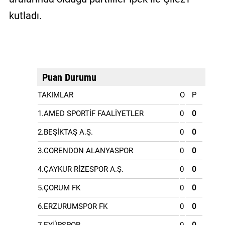
kutladı.
Puan Durumu
TAKIMLAR
O
P
1.AMED SPORTİF FAALİYETLER
0
0
2.BEŞİKTAŞ A.Ş.
0
0
3.CORENDON ALANYASPOR
0
0
4.ÇAYKUR RİZESPOR A.Ş.
0
0
5.ÇORUM FK
0
0
6.ERZURUMSPOR FK
0
0