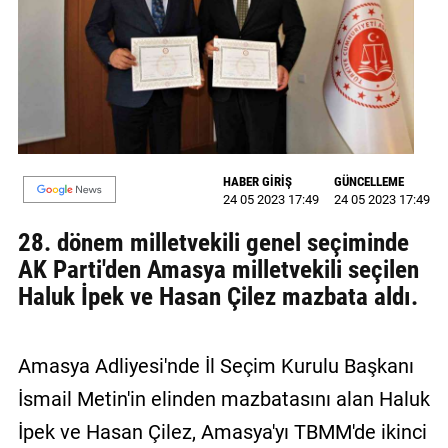
GALERİ
VİDEO
YAZARLAR
BİZE
ULAŞIN
HABER GİRİŞ
GÜNCELLEME
24 05 2023 17:49
24 05 2023 17:49
Künye
28. dönem milletvekili genel seçiminde
İletişim
AK Parti'den Amasya milletvekili seçilen
Haluk İpek ve Hasan Çilez mazbata aldı.
Gizlilik
Sözleşmesi
Amasya Adliyesi'nde İl Seçim Kurulu Başkanı
Kullanıcı
İsmail Metin'in elinden mazbatasını alan Haluk
Sözleşmesi
İpek ve Hasan Çilez, Amasya'yı TBMM'de ikinci