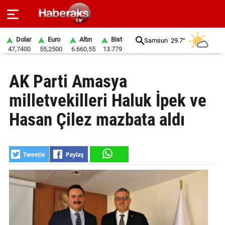
Dolar
Euro
Altın
Bist
Samsun
29.7°
47,7400
55,2500
6.660,55
13.779
GÜNDEM
AK Parti Amasya
SPOR
milletvekilleri Haluk İpek ve
YAŞAM
Hasan Çilez mazbata aldı
EKONOMİ
BELEDİYELER
SAĞLIK
SİYASET
EĞİTİM