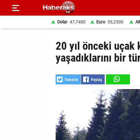
Dolar
47,7400
Euro
55,2500
Al
GÜNDEM
20 yıl önceki uçak 
SPOR
yaşadıklarını bir t
YAŞAM
EKONOMİ
BELEDİYELER
SAĞLIK
SİYASET
EĞİTİM