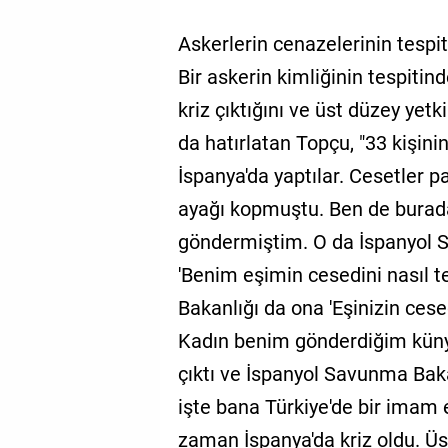
Askerlerin cenazelerinin tespiti
Bir askerin kimliğinin tespiti
kriz çıktığını ve üst düzey yetk
da hatırlatan Topçu, "33 kişinin
İspanya'da yaptılar. Cesetler par
ayağı kopmuştu. Ben de burada
göndermiştim. O da İspanyol S
'Benim eşimin cesedini nasıl t
Bakanlığı da ona 'Eşinizin cese
Kadın benim gönderdiğim künye
çıktı ve İspanyol Savunma Baka
işte bana Türkiye'de bir imam 
zaman İspanya'da kriz oldu. Üst