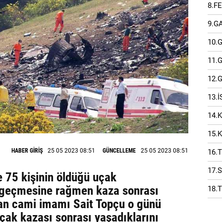
8.F
9.G
10.
11.
12.
13.
14.
15.
HABER GİRİŞ
25 05 2023 08:51
GÜNCELLEME
25 05 2023 08:51
16.
17.
 75 kişinin öldüğü uçak
l geçmesine rağmen kaza sonrası
18.
olan cami imamı Sait Topçu o günü
 uçak kazası sonrası yaşadıklarını