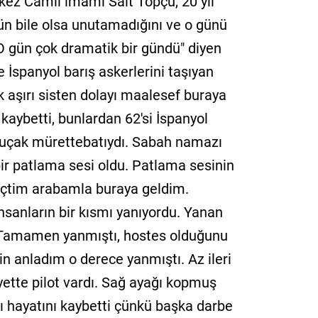
z Camii imamı Sait Topçu, 20 yıl
ün bile olsa unutamadığını ve o günü
 "O gün çok dramatik bir gündü" diyen
 İspanyol barış askerlerini taşıyan
k aşırı sisten dolayı maalesef buraya
 kaybetti, bunlardan 62'si İspanyol
e uçak mürettebatıydı. Sabah namazı
ir patlama sesi oldu. Patlama sesinin
eçtim arabamla buraya geldim.
sanların bir kısmı yanıyordu. Yanan
 Tamamen yanmıştı, hostes olduğunu
in anladım o derece yanmıştı. Az ileri
yette pilot vardı. Sağ ayağı kopmuş
 hayatını kaybetti çünkü başka darbe