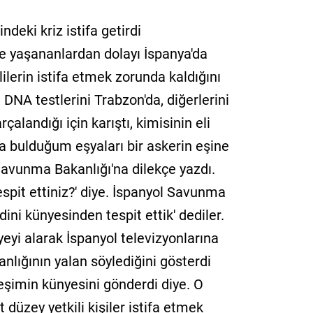
ndeki kriz istifa getirdi
nde yaşananlardan dolayı İspanya'da
ililerin istifa etmek zorunda kaldığını
 DNA testlerini Trabzon'da, diğerlerini
çalandığı için karıştı, kimisinin eli
 bulduğum eşyaları bir askerin eşine
avunma Bakanlığı'na dilekçe yazdı.
espit ettiniz?' diye. İspanyol Savunma
dini künyesinden tespit ettik' dediler.
yi alarak İspanyol televizyonlarına
nlığının yalan söylediğini gösterdi
eşimin künyesini gönderdi diye. O
 düzey yetkili kişiler istifa etmek