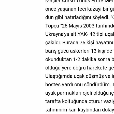
Maçka Atasu Yunus Emre Merke
önce yaşanan feci kazayı bir g
dün gibi hatırladığını söyledi.
Topçu "26 Mayıs 2003 tarihinde
Ukrayna'ya ait YAK- 42 tipi uça
çakıldı. Burada 75 kişi hayatını
barış gücü askerleri 13 kişi d
okunduktan 1-2 dakika sonra b
olduğu yere doğru harekete g
Ulaştığımda uçak düşmüş ve in
hostes vardı onu söndürdüm.
ayak parmakları ojeli olduğu iç
tarafta koltuğunda oturur vazi
tahminim kan kaybından dolayı