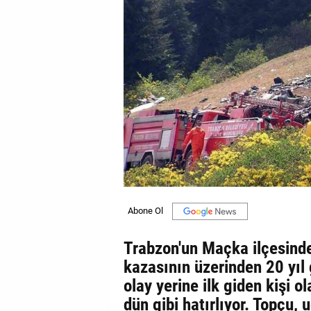
GALERİ
VİDEO
YAZARLAR
BİZE
ULAŞIN
Künye
İletişim
Gizlilik
Sözleşmesi
Trabzon'un Maçka ilçesinde
Kullanıcı
kazasının üzerinden 20 yı
Sözleşmesi
olay yerine ilk giden kişi 
dün gibi hatırlıyor. Topçu,