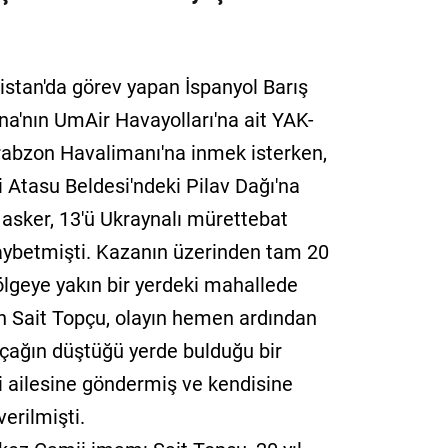
istan'da görev yapan İspanyol Barış
na'nın UmAir Havayolları'na ait YAK-
 Trabzon Havalimanı'na inmek isterken,
i Atasu Beldesi'ndeki Pilav Dağı'na
 asker, 13'ü Ukraynalı mürettebat
kaybetmişti. Kazanın üzerinden tam 20
ölgeye yakın bir yerdeki mahallede
 Sait Topçu, olayın hemen ardından
 uçağın düştüğü yerde bulduğu bir
ki ailesine göndermiş ve kendisine
erilmişti.