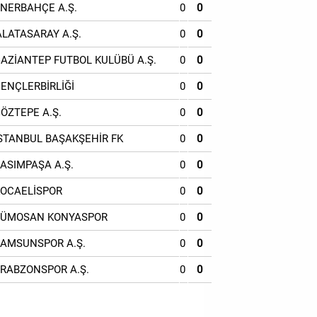
ENERBAHÇE A.Ş.
0
0
ALATASARAY A.Ş.
0
0
GAZİANTEP FUTBOL KULÜBÜ A.Ş.
0
0
GENÇLERBİRLİĞİ
0
0
GÖZTEPE A.Ş.
0
0
İSTANBUL BAŞAKŞEHİR FK
0
0
KASIMPAŞA A.Ş.
0
0
KOCAELİSPOR
0
0
TÜMOSAN KONYASPOR
0
0
SAMSUNSPOR A.Ş.
0
0
TRABZONSPOR A.Ş.
0
0