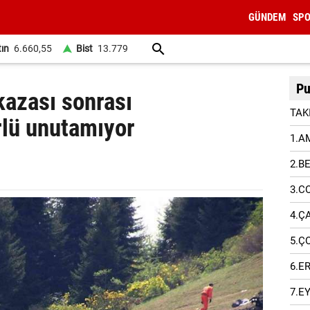
GÜNDEM
SP
tın
6.660,55
Bist
13.779
Pu
kazası sonrası
TAK
ürlü unutamıyor
1.A
2.B
3.C
4.Ç
5.Ç
6.E
7.E