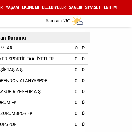
OR
YAŞAM
EKONOMİ
BELEDİYELER
SAĞLIK
SİYASET
EĞİTİM
Samsun
26°
an Durumu
IMLAR
O
P
MED SPORTİF FAALİYETLER
0
0
EŞİKTAŞ A.Ş.
0
0
ORENDON ALANYASPOR
0
0
AYKUR RİZESPOR A.Ş.
0
0
ORUM FK
0
0
RZURUMSPOR FK
0
0
YÜPSPOR
0
0