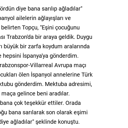
rdün diye bana sarılıp ağladılar"
nyol ailelerin ağlayışları ve
 belirten Topçu, "Eşini çocuğunu
ası Trabzon'da bir araya geldik. Duygu
ı büyük bir zarfa koydum aralarında
e hepsini İspanya'ya gönderdim.
Trabzonspor-Villarreal Avrupa maçı
ocukları ölen İspanyol annelerine Türk
mektubu gönderdim. Mektuba adresimi,
 maça gelince beni aradılar.
 bana çok teşekkür ettiler. Orada
oğu bana sarılarak son olarak eşimi
iye ağladılar" şeklinde konuştu.