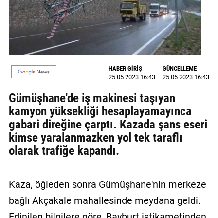
GALERİ
VİDEO
YAZARLAR
HABER GİRİŞ
GÜNCELLEME
BİZE
25 05 2023 16:43
25 05 2023 16:43
ULAŞIN
Gümüşhane'de iş makinesi taşıyan
Künye
kamyon yüksekliği hesaplayamayınca
gabari direğine çarptı. Kazada şans eseri
İletişim
kimse yaralanmazken yol tek taraflı
Gizlilik
olarak trafiğe kapandı.
Sözleşmesi
Kullanıcı
Kaza, öğleden sonra Gümüşhane'nin merkeze
Sözleşmesi
bağlı Akçakale mahallesinde meydana geldi.
Edinilen bilgilere göre, Bayburt istikametinden