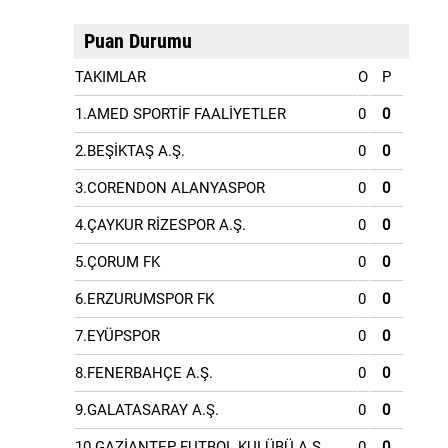
Puan Durumu
TAKIMLAR
O
P
1.AMED SPORTİF FAALİYETLER
0
0
2.BEŞİKTAŞ A.Ş.
0
0
3.CORENDON ALANYASPOR
0
0
4.ÇAYKUR RİZESPOR A.Ş.
0
0
5.ÇORUM FK
0
0
6.ERZURUMSPOR FK
0
0
7.EYÜPSPOR
0
0
8.FENERBAHÇE A.Ş.
0
0
9.GALATASARAY A.Ş.
0
0
10.GAZİANTEP FUTBOL KULÜBÜ A.Ş.
0
0