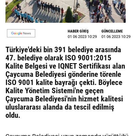
GALERİ
VİDEO
HABER GİRİŞ
GÜNCELLEME
YAZARLAR
01 06 2023 10:29
01 06 2023 10:29
BİZE
Türkiye'deki bin 391 belediye arasında
ULAŞIN
47. belediye olarak ISO 9001:2015
Kalite Belgesi ve IQNET Sertifikası alan
Künye
Çaycuma Belediyesi gönderine törenle
İletişim
ISO 9001 kalite bayrağı çekti. Böylece
Kalite Yönetim Sistemi'ne geçen
Gizlilik
Çaycuma Belediyesi'nin hizmet kalitesi
Sözleşmesi
uluslararası alanda da tescil edilmiş
Kullanıcı
oldu.
Sözleşmesi