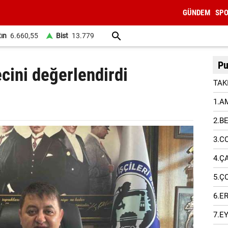
GÜNDEM
SP
tın
6.660,55
Bist
13.779
Pu
ecini değerlendirdi
TAK
1.A
2.B
3.C
4.Ç
5.Ç
6.E
7.E