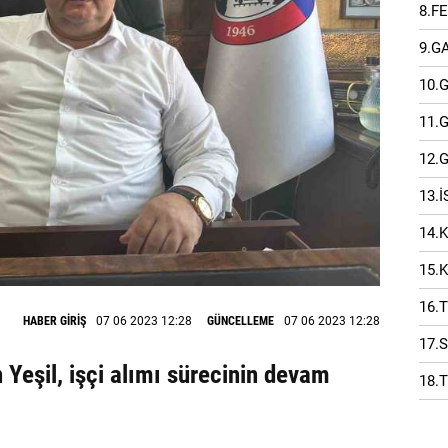
8.F
9.G
10.
11.
12.
13.
14.
15.
16.
HABER GİRİŞ
07 06 2023 12:28
GÜNCELLEME
07 06 2023 12:28
17.
eşil, işçi alımı sürecinin devam
18.