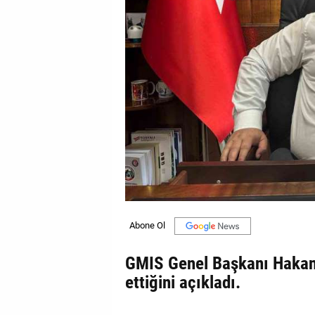
GALERİ
VİDEO
YAZARLAR
BİZE
ULAŞIN
Künye
İletişim
Gizlilik
Sözleşmesi
GMIS Genel Başkanı Hakan Y
Kullanıcı
ettiğini açıkladı.
Sözleşmesi