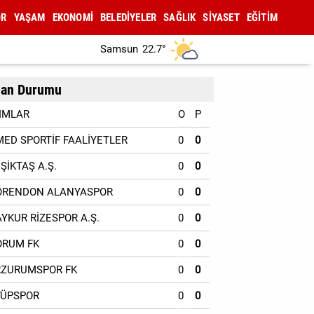
OR
YAŞAM
EKONOMİ
BELEDİYELER
SAĞLIK
SİYASET
EĞİTİM
Samsun
22.7°
an Durumu
IMLAR
O
P
MED SPORTİF FAALİYETLER
0
0
EŞİKTAŞ A.Ş.
0
0
ORENDON ALANYASPOR
0
0
AYKUR RİZESPOR A.Ş.
0
0
ORUM FK
0
0
RZURUMSPOR FK
0
0
YÜPSPOR
0
0