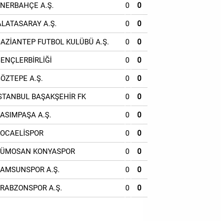
ENERBAHÇE A.Ş.
0
0
ALATASARAY A.Ş.
0
0
GAZİANTEP FUTBOL KULÜBÜ A.Ş.
0
0
GENÇLERBİRLİĞİ
0
0
GÖZTEPE A.Ş.
0
0
İSTANBUL BAŞAKŞEHİR FK
0
0
KASIMPAŞA A.Ş.
0
0
KOCAELİSPOR
0
0
TÜMOSAN KONYASPOR
0
0
SAMSUNSPOR A.Ş.
0
0
TRABZONSPOR A.Ş.
0
0