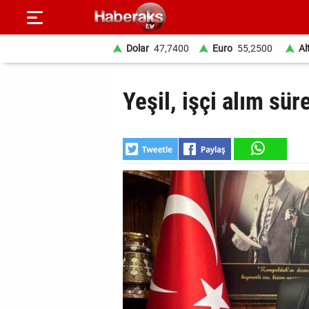
Dolar
47,7400
Euro
55,2500
Al
GÜNDEM
Yeşil, işçi alım sür
SPOR
YAŞAM
EKONOMİ
BELEDİYELER
SAĞLIK
SİYASET
EĞİTİM