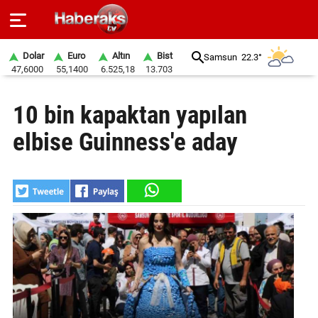
Dolar
Euro
Altın
Bist
Samsun
22.3°
47,6000
55,1400
6.525,18
13.703
GÜNDEM
10 bin kapaktan yapılan
SPOR
elbise Guinness'e aday
YAŞAM
EKONOMİ
BELEDİYELER
SAĞLIK
SİYASET
EĞİTİM