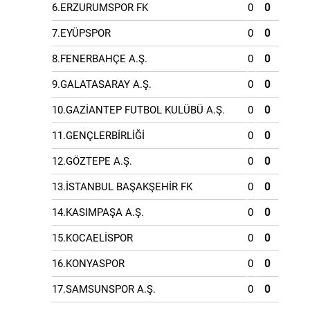
6.ERZURUMSPOR FK
0
0
7.EYÜPSPOR
0
0
8.FENERBAHÇE A.Ş.
0
0
9.GALATASARAY A.Ş.
0
0
10.GAZİANTEP FUTBOL KULÜBÜ A.Ş.
0
0
11.GENÇLERBİRLİĞİ
0
0
12.GÖZTEPE A.Ş.
0
0
13.İSTANBUL BAŞAKŞEHİR FK
0
0
14.KASIMPAŞA A.Ş.
0
0
15.KOCAELİSPOR
0
0
16.KONYASPOR
0
0
17.SAMSUNSPOR A.Ş.
0
0