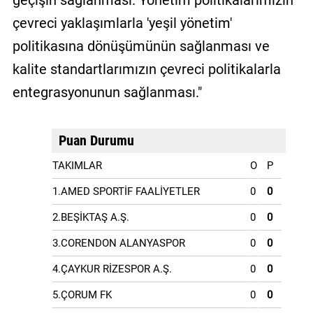
çevreci yaklaşımlarla 'yeşil yönetim'
politikasına dönüşümünün sağlanması ve
kalite standartlarımızın çevreci politikalarla
entegrasyonunun sağlanması."
Puan Durumu
TAKIMLAR
O
P
1.AMED SPORTİF FAALİYETLER
0
0
2.BEŞİKTAŞ A.Ş.
0
0
3.CORENDON ALANYASPOR
0
0
4.ÇAYKUR RİZESPOR A.Ş.
0
0
5.ÇORUM FK
0
0