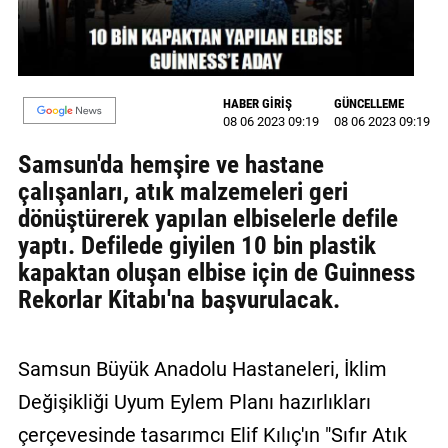
GALERİ
VİDEO
HABER GİRİŞ
GÜNCELLEME
YAZARLAR
08 06 2023 09:19
08 06 2023 09:19
BİZE
Samsun'da hemşire ve hastane
ULAŞIN
çalışanları, atık malzemeleri geri
dönüştürerek yapılan elbiselerle defile
Künye
yaptı. Defilede giyilen 10 bin plastik
İletişim
kapaktan oluşan elbise için de Guinness
Rekorlar Kitabı'na başvurulacak.
Gizlilik
Sözleşmesi
Samsun Büyük Anadolu Hastaneleri, İklim
Kullanıcı
Sözleşmesi
Değişikliği Uyum Eylem Planı hazırlıkları
çerçevesinde tasarımcı Elif Kılıç'ın "Sıfır Atık