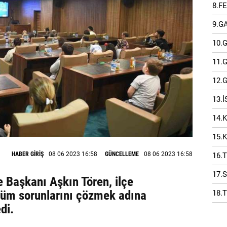
8.F
9.G
10.
11.
12.
13.
14.
15.
HABER GİRİŞ
08 06 2023 16:58
GÜNCELLEME
08 06 2023 16:58
16.
17.
e Başkanı Aşkın Tören, ilçe
tüm sorunlarını çözmek adına
18.
di.