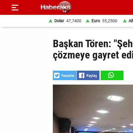
Dolar
47,7400
Euro
55,2500
Al
GÜNDEM
Başkan Tören: "Şeh
SPOR
çözmeye gayret ed
YAŞAM
EKONOMİ
BELEDİYELER
SAĞLIK
SİYASET
EĞİTİM