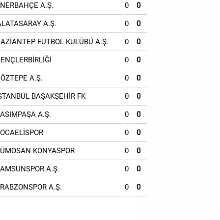
ENERBAHÇE A.Ş.
0
0
ALATASARAY A.Ş.
0
0
GAZİANTEP FUTBOL KULÜBÜ A.Ş.
0
0
GENÇLERBİRLİĞİ
0
0
GÖZTEPE A.Ş.
0
0
İSTANBUL BAŞAKŞEHİR FK
0
0
KASIMPAŞA A.Ş.
0
0
KOCAELİSPOR
0
0
TÜMOSAN KONYASPOR
0
0
SAMSUNSPOR A.Ş.
0
0
TRABZONSPOR A.Ş.
0
0