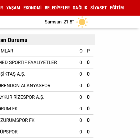
OR
YAŞAM
EKONOMİ
BELEDİYELER
SAĞLIK
SİYASET
EĞİTİM
Samsun
21.8°
an Durumu
IMLAR
O
P
MED SPORTİF FAALİYETLER
0
0
EŞİKTAŞ A.Ş.
0
0
ORENDON ALANYASPOR
0
0
AYKUR RİZESPOR A.Ş.
0
0
ORUM FK
0
0
RZURUMSPOR FK
0
0
YÜPSPOR
0
0