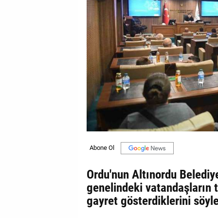
GALERİ
VİDEO
YAZARLAR
BİZE
ULAŞIN
Künye
İletişim
Gizlilik
Sözleşmesi
Ordu'nun Altınordu Belediy
Kullanıcı
genelindeki vatandaşların 
Sözleşmesi
gayret gösterdiklerini söyle