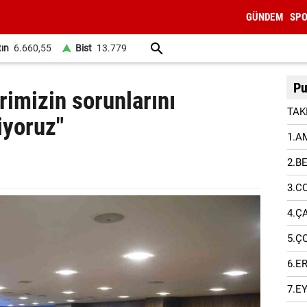
GÜNDEM
SP
tın
6.660,55
Bist
13.779
Pu
rimizin sorunlarını
TAK
iyoruz"
1.A
2.B
3.C
4.Ç
5.Ç
6.E
7.E