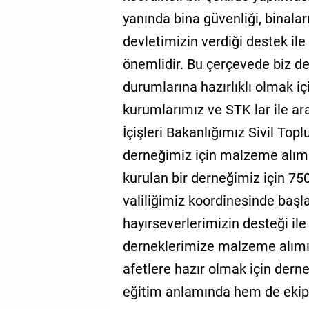
yanında bina güvenliği, binalar
devletimizin verdiği destek il
önemlidir. Bu çerçevede biz d
durumlarına hazırlıklı olmak i
kurumlarımız ve STK lar ile a
İçişleri Bakanlığımız Sivil Top
derneğimiz için malzeme alımı
kurulan bir derneğimiz için 750
valiliğimiz koordinesinde baş
hayırseverlerimizin desteği il
derneklerimize malzeme alımı i
afetlere hazır olmak için dern
eğitim anlamında hem de eki