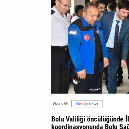
GALERİ
VİDEO
YAZARLAR
BİZE
ULAŞIN
Künye
İletişim
Gizlilik
Sözleşmesi
Kullanıcı
Sözleşmesi
Bolu Valiliği öncülüğünde 
koordinasyonunda Bolu Sa