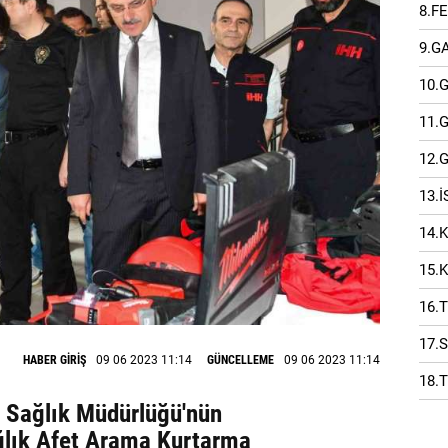
8.F
9.G
10.
11.
12.
13.
14.
15.
16.
17.
HABER GİRİŞ
09 06 2023 11:14
GÜNCELLEME
09 06 2023 11:14
18.
İl Sağlık Müdürlüğü'nün
ğlık Afet Arama Kurtarma