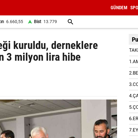
GÜNDEM
SP
tın
6.660,55
Bist
13.779
Pu
eği kuruldu, derneklere
TAK
 3 milyon lira hibe
1.A
2.B
3.C
4.Ç
5.Ç
6.E
7.E