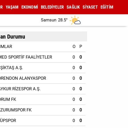
OR
YAŞAM
EKONOMİ
BELEDİYELER
SAĞLIK
SİYASET
EĞİTİM
Samsun
28.5°
an Durumu
IMLAR
O
P
MED SPORTİF FAALİYETLER
0
0
EŞİKTAŞ A.Ş.
0
0
ORENDON ALANYASPOR
0
0
AYKUR RİZESPOR A.Ş.
0
0
ORUM FK
0
0
RZURUMSPOR FK
0
0
YÜPSPOR
0
0