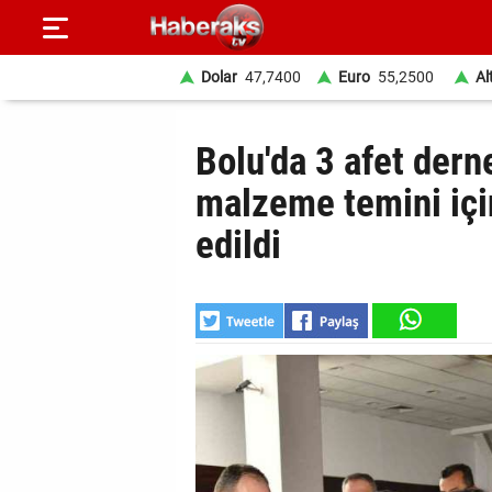
Dolar
47,7400
Euro
55,2500
Al
GÜNDEM
Bolu'da 3 afet dern
SPOR
malzeme temini için
edildi
YAŞAM
EKONOMİ
BELEDİYELER
SAĞLIK
SİYASET
EĞİTİM