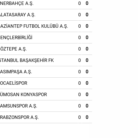
ENERBAHÇE A.Ş.
0
0
ALATASARAY A.Ş.
0
0
GAZİANTEP FUTBOL KULÜBÜ A.Ş.
0
0
GENÇLERBİRLİĞİ
0
0
GÖZTEPE A.Ş.
0
0
İSTANBUL BAŞAKŞEHİR FK
0
0
KASIMPAŞA A.Ş.
0
0
KOCAELİSPOR
0
0
TÜMOSAN KONYASPOR
0
0
SAMSUNSPOR A.Ş.
0
0
TRABZONSPOR A.Ş.
0
0