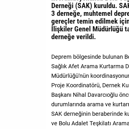
Derneği (SAK) kuruldu. SA
3 derneğe, muhtemel depre
gereçler temin edilmek için
İlişkiler Genel Müdürlüğü t
derneğe verildi.
Deprem bölgesinde bulunan Bol
Sağlık Afet Arama Kurtarma Der
Müdürlüğü'nün koordinasyonund
Proje Koordinatörü, Dernek K
Başkanı Nihal Davarcıoğlu önc
durumlarında arama ve kurtarma
SAK derneğinin beraberinde k
ve Bolu Adalet Teşkilatı Ara