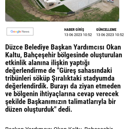
GALERİ
VİDEO
HABER GİRİŞ
GÜNCELLEME
YAZARLAR
13 06 2023 10:52
13 06 2023 10:52
BİZE
Düzce Belediye Başkan Yardımcısı Okan
ULAŞIN
Kaltu, Bahçeşehir bölgesinde oluşturulan
etkinlik alanına ilişkin yaptığı
Künye
değerlendirme de "Güreş sahasındaki
İletişim
tribünleri söküp Şıralıktaki stadyumda
değerlendirdik. Burayı da ziyan etmeden
Gizlilik
ve bölgenin ihtiyaçlarına cevap verecek
Sözleşmesi
şekilde Başkanımızın talimatlarıyla bir
Kullanıcı
düzen oluşturduk" dedi.
Sözleşmesi