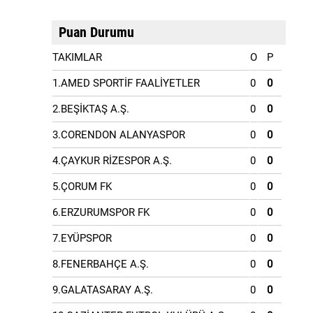
Puan Durumu
TAKIMLAR
O
P
1.AMED SPORTİF FAALİYETLER
0
0
2.BEŞİKTAŞ A.Ş.
0
0
3.CORENDON ALANYASPOR
0
0
4.ÇAYKUR RİZESPOR A.Ş.
0
0
5.ÇORUM FK
0
0
6.ERZURUMSPOR FK
0
0
7.EYÜPSPOR
0
0
8.FENERBAHÇE A.Ş.
0
0
9.GALATASARAY A.Ş.
0
0