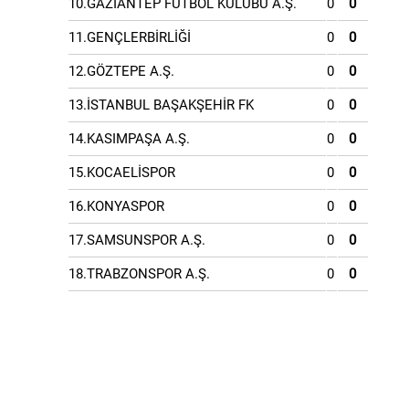
10.GAZİANTEP FUTBOL KULÜBÜ A.Ş.
0
0
11.GENÇLERBİRLİĞİ
0
0
12.GÖZTEPE A.Ş.
0
0
13.İSTANBUL BAŞAKŞEHİR FK
0
0
14.KASIMPAŞA A.Ş.
0
0
15.KOCAELİSPOR
0
0
16.KONYASPOR
0
0
17.SAMSUNSPOR A.Ş.
0
0
18.TRABZONSPOR A.Ş.
0
0