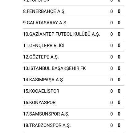
7.EYÜPSPOR
0
0
8.FENERBAHÇE A.Ş.
0
0
9.GALATASARAY A.Ş.
0
0
10.GAZİANTEP FUTBOL KULÜBÜ A.Ş.
0
0
11.GENÇLERBİRLİĞİ
0
0
12.GÖZTEPE A.Ş.
0
0
13.İSTANBUL BAŞAKŞEHİR FK
0
0
14.KASIMPAŞA A.Ş.
0
0
15.KOCAELİSPOR
0
0
16.KONYASPOR
0
0
17.SAMSUNSPOR A.Ş.
0
0
18.TRABZONSPOR A.Ş.
0
0