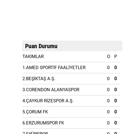
Puan Durumu
TAKIMLAR
O
P
1.AMED SPORTİF FAALİYETLER
0
0
2.BEŞİKTAŞ A.Ş.
0
0
3.CORENDON ALANYASPOR
0
0
4.ÇAYKUR RİZESPOR A.Ş.
0
0
5.ÇORUM FK
0
0
6.ERZURUMSPOR FK
0
0