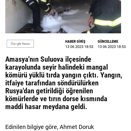
GALERİ
VİDEO
YAZARLAR
HABER GİRİŞ
GÜNCELLEME
BİZE
13 06 2023 18:53
13 06 2023 18:53
ULAŞIN
Amasya'nın Suluova ilçesinde
Künye
karayolunda seyir halindeki mangal
kömürü yüklü tırda yangın çıktı. Yangın,
İletişim
itfaiye tarafından söndürülürken
Gizlilik
Rusya'dan getirildiği öğrenilen
Sözleşmesi
kömürlerde ve tırın dorse kısmında
maddi hasar meydana geldi.
Kullanıcı
Sözleşmesi
Edinilen bilgiye göre, Ahmet Doruk