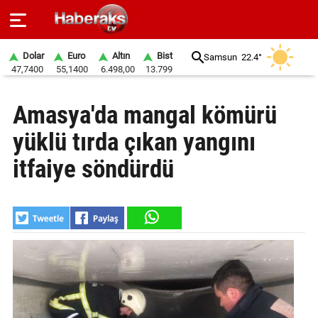
Dolar
Euro
Altın
Bist
Samsun
22.4°
47,7400
55,1400
6.498,00
13.799
GÜNDEM
Amasya'da mangal kömürü
SPOR
yüklü tırda çıkan yangını
YAŞAM
itfaiye söndürdü
EKONOMİ
BELEDİYELER
SAĞLIK
SİYASET
EĞİTİM