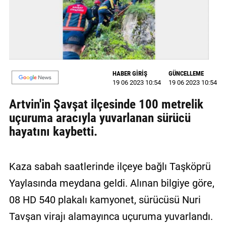
GALERİ
VİDEO
YAZARLAR
HABER GİRİŞ
GÜNCELLEME
BİZE
19 06 2023 10:54
19 06 2023 10:54
ULAŞIN
Artvin'in Şavşat ilçesinde 100 metrelik
Künye
uçuruma aracıyla yuvarlanan sürücü
hayatını kaybetti.
İletişim
Gizlilik
Sözleşmesi
Kaza sabah saatlerinde ilçeye bağlı Taşköprü
Yaylasında meydana geldi. Alınan bilgiye göre,
Kullanıcı
08 HD 540 plakalı kamyonet, sürücüsü Nuri
Sözleşmesi
Tavşan virajı alamayınca uçuruma yuvarlandı.