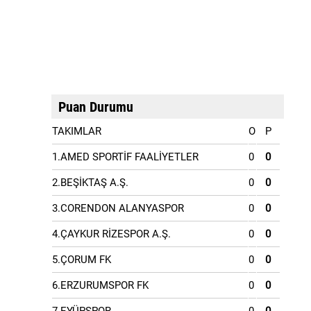
Puan Durumu
TAKIMLAR
O
P
1.AMED SPORTİF FAALİYETLER
0
0
2.BEŞİKTAŞ A.Ş.
0
0
3.CORENDON ALANYASPOR
0
0
4.ÇAYKUR RİZESPOR A.Ş.
0
0
5.ÇORUM FK
0
0
6.ERZURUMSPOR FK
0
0