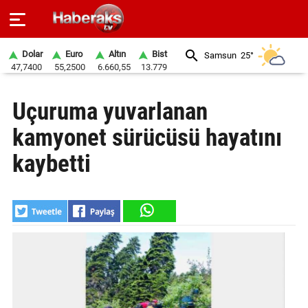
Dolar
Euro
Altın
Bist
Samsun
25°
47,7400
55,2500
6.660,55
13.779
GÜNDEM
Uçuruma yuvarlanan
SPOR
kamyonet sürücüsü hayatını
YAŞAM
kaybetti
EKONOMİ
BELEDİYELER
SAĞLIK
SİYASET
EĞİTİM