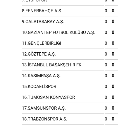
7.EYÜPSPOR
0
0
8.FENERBAHÇE A.Ş.
0
0
9.GALATASARAY A.Ş.
0
0
10.GAZİANTEP FUTBOL KULÜBÜ A.Ş.
0
0
11.GENÇLERBİRLİĞİ
0
0
12.GÖZTEPE A.Ş.
0
0
13.İSTANBUL BAŞAKŞEHİR FK
0
0
14.KASIMPAŞA A.Ş.
0
0
15.KOCAELİSPOR
0
0
16.TÜMOSAN KONYASPOR
0
0
17.SAMSUNSPOR A.Ş.
0
0
18.TRABZONSPOR A.Ş.
0
0