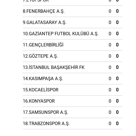
7.EYÜPSPOR
0
0
8.FENERBAHÇE A.Ş.
0
0
9.GALATASARAY A.Ş.
0
0
10.GAZİANTEP FUTBOL KULÜBÜ A.Ş.
0
0
11.GENÇLERBİRLİĞİ
0
0
12.GÖZTEPE A.Ş.
0
0
13.İSTANBUL BAŞAKŞEHİR FK
0
0
14.KASIMPAŞA A.Ş.
0
0
15.KOCAELİSPOR
0
0
16.KONYASPOR
0
0
17.SAMSUNSPOR A.Ş.
0
0
18.TRABZONSPOR A.Ş.
0
0