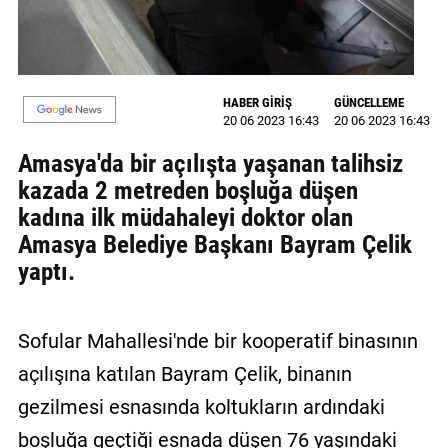
GALERİ
VİDEO
HABER GİRİŞ
GÜNCELLEME
YAZARLAR
20 06 2023 16:43
20 06 2023 16:43
BİZE
Amasya'da bir açılışta yaşanan talihsiz
ULAŞIN
kazada 2 metreden boşluğa düşen
kadına ilk müdahaleyi doktor olan
Künye
Amasya Belediye Başkanı Bayram Çelik
İletişim
yaptı.
Gizlilik
Sözleşmesi
Sofular Mahallesi'nde bir kooperatif binasının
Kullanıcı
açılışına katılan Bayram Çelik, binanın
Sözleşmesi
gezilmesi esnasında koltukların ardındaki
boşluğa geçtiği esnada düşen 76 yaşındaki