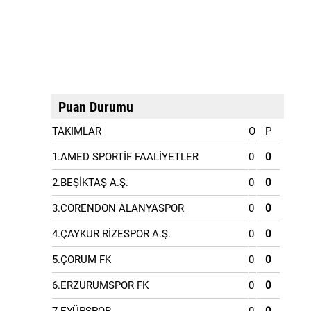
Puan Durumu
TAKIMLAR
O
P
1.AMED SPORTİF FAALİYETLER
0
0
2.BEŞİKTAŞ A.Ş.
0
0
3.CORENDON ALANYASPOR
0
0
4.ÇAYKUR RİZESPOR A.Ş.
0
0
5.ÇORUM FK
0
0
6.ERZURUMSPOR FK
0
0