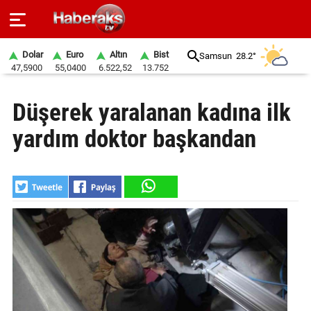
Dolar
Euro
Altın
Bist
Samsun
28.2°
47,5900
55,0400
6.522,52
13.752
GÜNDEM
Düşerek yaralanan kadına ilk
SPOR
yardım doktor başkandan
YAŞAM
EKONOMİ
BELEDİYELER
SAĞLIK
SİYASET
EĞİTİM