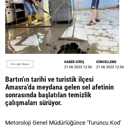
GALERİ
VİDEO
YAZARLAR
BİZE
ULAŞIN
Künye
HABER GİRİŞ
GÜNCELLEME
21 06 2023 12:56
21 06 2023 12:56
İletişim
Bartın'ın tarihi ve turistik ilçesi
Amasra'da meydana gelen sel afetinin
Gizlilik
sonrasında başlatılan temizlik
Sözleşmesi
çalışmaları sürüyor.
Kullanıcı
Sözleşmesi
Metoroloji Genel Müdürlüğünce 'Turuncu Kod'