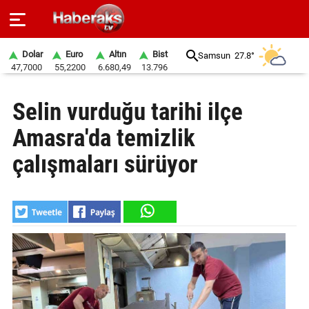
Dolar
Euro
Altın
Bist
Samsun
27.8°
47,7000
55,2200
6.680,49
13.796
GÜNDEM
Selin vurduğu tarihi ilçe
SPOR
Amasra'da temizlik
YAŞAM
çalışmaları sürüyor
EKONOMİ
BELEDİYELER
SAĞLIK
SİYASET
EĞİTİM