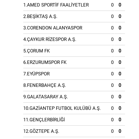
1.AMED SPORTİF FAALİYETLER
0
0
2.BEŞİKTAŞ A.Ş.
0
0
3.CORENDON ALANYASPOR
0
0
4.ÇAYKUR RİZESPOR A.Ş.
0
0
5.ÇORUM FK
0
0
6.ERZURUMSPOR FK
0
0
7.EYÜPSPOR
0
0
8.FENERBAHÇE A.Ş.
0
0
9.GALATASARAY A.Ş.
0
0
10.GAZİANTEP FUTBOL KULÜBÜ A.Ş.
0
0
11.GENÇLERBİRLİĞİ
0
0
12.GÖZTEPE A.Ş.
0
0