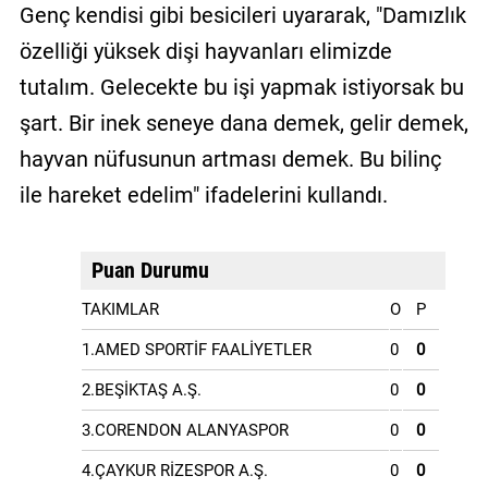
Genç kendisi gibi besicileri uyararak, "Damızlık
özelliği yüksek dişi hayvanları elimizde
tutalım. Gelecekte bu işi yapmak istiyorsak bu
şart. Bir inek seneye dana demek, gelir demek,
hayvan nüfusunun artması demek. Bu bilinç
ile hareket edelim" ifadelerini kullandı.
Puan Durumu
TAKIMLAR
O
P
1.AMED SPORTİF FAALİYETLER
0
0
2.BEŞİKTAŞ A.Ş.
0
0
3.CORENDON ALANYASPOR
0
0
4.ÇAYKUR RİZESPOR A.Ş.
0
0