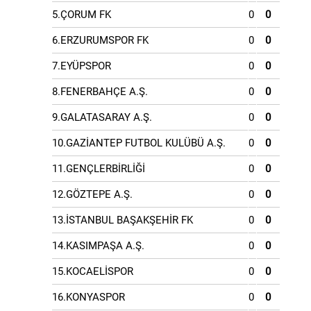
5.ÇORUM FK
0
0
6.ERZURUMSPOR FK
0
0
7.EYÜPSPOR
0
0
8.FENERBAHÇE A.Ş.
0
0
9.GALATASARAY A.Ş.
0
0
10.GAZİANTEP FUTBOL KULÜBÜ A.Ş.
0
0
11.GENÇLERBİRLİĞİ
0
0
12.GÖZTEPE A.Ş.
0
0
13.İSTANBUL BAŞAKŞEHİR FK
0
0
14.KASIMPAŞA A.Ş.
0
0
15.KOCAELİSPOR
0
0
16.KONYASPOR
0
0