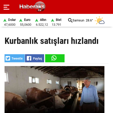
Dolar
Euro
Altın
Bist
Samsun
28.6°
47,6000
55,0600
6.522,12
13.791
GÜNDEM
Kurbanlık satışları hızlandı
SPOR
YAŞAM
EKONOMİ
BELEDİYELER
SAĞLIK
SİYASET
EĞİTİM