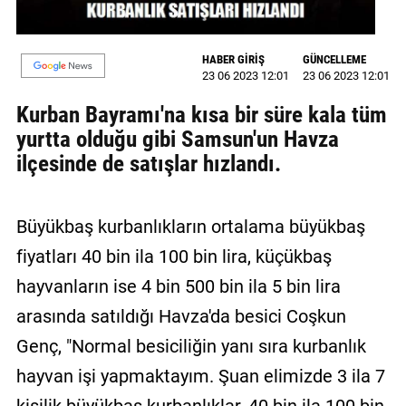
GALERİ
HABER GİRİŞ
GÜNCELLEME
VİDEO
23 06 2023 12:01
23 06 2023 12:01
YAZARLAR
Kurban Bayramı'na kısa bir süre kala tüm
yurtta olduğu gibi Samsun'un Havza
BİZE
ULAŞIN
ilçesinde de satışlar hızlandı.
Künye
Büyükbaş kurbanlıkların ortalama büyükbaş
İletişim
fiyatları 40 bin ila 100 bin lira, küçükbaş
Gizlilik
hayvanların ise 4 bin 500 bin ila 5 bin lira
Sözleşmesi
arasında satıldığı Havza'da besici Coşkun
Kullanıcı
Genç, "Normal besiciliğin yanı sıra kurbanlık
Sözleşmesi
hayvan işi yapmaktayım. Şuan elimizde 3 ila 7
kişilik büyükbaş kurbanlıklar, 40 bin ila 100 bin