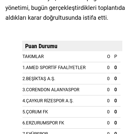
yönetimi, bugün gerçekleştirdikleri toplantıda
aldıkları karar doğrultusunda istifa etti.
Puan Durumu
TAKIMLAR
O
P
1.AMED SPORTİF FAALİYETLER
0
0
2.BEŞİKTAŞ A.Ş.
0
0
3.CORENDON ALANYASPOR
0
0
4.ÇAYKUR RİZESPOR A.Ş.
0
0
5.ÇORUM FK
0
0
6.ERZURUMSPOR FK
0
0