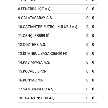
7.EYÜPSPOR
0
0
8.FENERBAHÇE A.Ş.
0
0
9.GALATASARAY A.Ş.
0
0
10.GAZİANTEP FUTBOL KULÜBÜ A.Ş.
0
0
11.GENÇLERBİRLİĞİ
0
0
12.GÖZTEPE A.Ş.
0
0
13.İSTANBUL BAŞAKŞEHİR FK
0
0
14.KASIMPAŞA A.Ş.
0
0
15.KOCAELİSPOR
0
0
16.KONYASPOR
0
0
17.SAMSUNSPOR A.Ş.
0
0
18.TRABZONSPOR A.Ş.
0
0