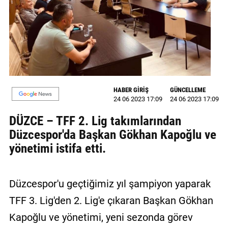
GALERİ
VİDEO
YAZARLAR
BİZE
ULAŞIN
HABER GİRİŞ
GÜNCELLEME
24 06 2023 17:09
24 06 2023 17:09
Künye
DÜZCE – TFF 2. Lig takımlarından
İletişim
Düzcespor'da Başkan Gökhan Kapoğlu ve
yönetimi istifa etti.
Gizlilik
Sözleşmesi
Düzcespor'u geçtiğimiz yıl şampiyon yaparak
Kullanıcı
TFF 3. Lig'den 2. Lig'e çıkaran Başkan Gökhan
Sözleşmesi
Kapoğlu ve yönetimi, yeni sezonda görev