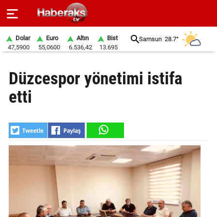
Dolar
Euro
Altın
Bist
Samsun
28.7°
47,5900
55,0600
6.536,42
13.695
GÜNDEM
Düzcespor yönetimi istifa
SPOR
etti
YAŞAM
EKONOMİ
BELEDİYELER
SAĞLIK
SİYASET
EĞİTİM