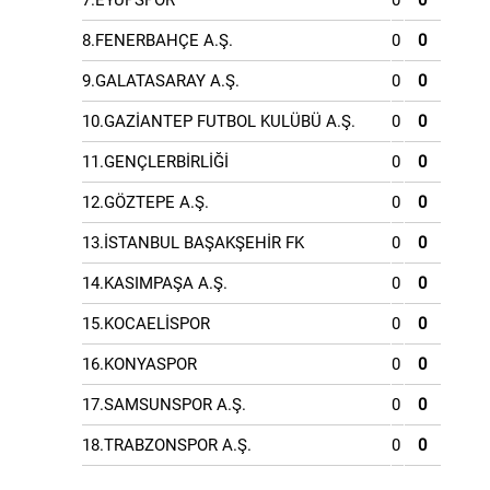
7.EYÜPSPOR
0
0
8.FENERBAHÇE A.Ş.
0
0
9.GALATASARAY A.Ş.
0
0
10.GAZİANTEP FUTBOL KULÜBÜ A.Ş.
0
0
11.GENÇLERBİRLİĞİ
0
0
12.GÖZTEPE A.Ş.
0
0
13.İSTANBUL BAŞAKŞEHİR FK
0
0
14.KASIMPAŞA A.Ş.
0
0
15.KOCAELİSPOR
0
0
16.KONYASPOR
0
0
17.SAMSUNSPOR A.Ş.
0
0
18.TRABZONSPOR A.Ş.
0
0