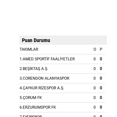
Puan Durumu
TAKIMLAR
O
P
1.AMED SPORTİF FAALİYETLER
0
0
2.BEŞİKTAŞ A.Ş.
0
0
3.CORENDON ALANYASPOR
0
0
4.ÇAYKUR RİZESPOR A.Ş.
0
0
5.ÇORUM FK
0
0
6.ERZURUMSPOR FK
0
0