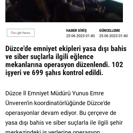
GALERİ
VİDEO
HABER GİRİŞ
GÜNCELLEME
YAZARLAR
25 06 2023 01:40
25 06 2023 01:40
BİZE
Düzce'de emniyet ekipleri yasa dışı bahis
ULAŞIN
ve siber suçlarla ilgili eğlence
mekanlarına operasyon düzenlendi. 102
Künye
işyeri ve 699 şahıs kontrol edildi.
İletişim
Gizlilik
Düzce İl Emniyet Müdürü Yunus Emre
Sözleşmesi
Ünveren'in koordinatörlüğünde Düzce'de
Kullanıcı
operasyonlar devam ediyor. Bu çerçeve de
Sözleşmesi
yasa dışı bahis ve siber suçlarla ile ilgili şehir
merkezindeki iş yerlerine operasyon