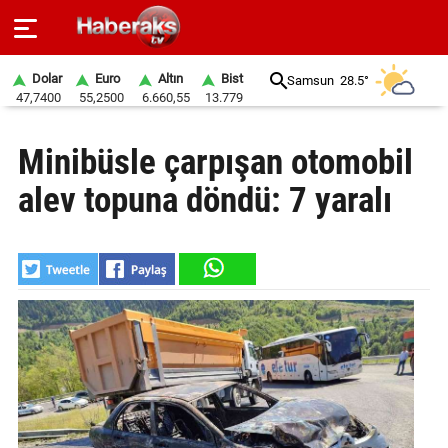
Dolar
Euro
Altın
Bist
Samsun
28.5°
47,7400
55,2500
6.660,55
13.779
GÜNDEM
Minibüsle çarpışan otomobil
SPOR
alev topuna döndü: 7 yaralı
YAŞAM
EKONOMİ
BELEDİYELER
SAĞLIK
SİYASET
EĞİTİM