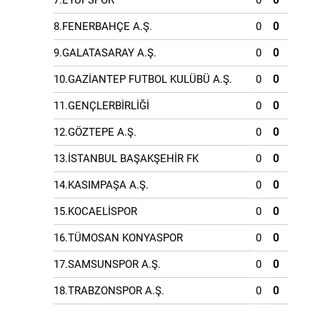
7.EYÜPSPOR
0
0
8.FENERBAHÇE A.Ş.
0
0
9.GALATASARAY A.Ş.
0
0
10.GAZİANTEP FUTBOL KULÜBÜ A.Ş.
0
0
11.GENÇLERBİRLİĞİ
0
0
12.GÖZTEPE A.Ş.
0
0
13.İSTANBUL BAŞAKŞEHİR FK
0
0
14.KASIMPAŞA A.Ş.
0
0
15.KOCAELİSPOR
0
0
16.TÜMOSAN KONYASPOR
0
0
17.SAMSUNSPOR A.Ş.
0
0
18.TRABZONSPOR A.Ş.
0
0