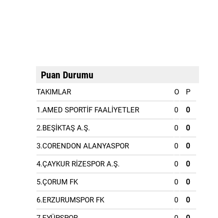
Puan Durumu
TAKIMLAR
O
P
1.AMED SPORTİF FAALİYETLER
0
0
2.BEŞİKTAŞ A.Ş.
0
0
3.CORENDON ALANYASPOR
0
0
4.ÇAYKUR RİZESPOR A.Ş.
0
0
5.ÇORUM FK
0
0
6.ERZURUMSPOR FK
0
0