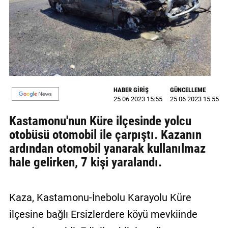
GALERİ
VİDEO
YAZARLAR
BİZE
ULAŞIN
HABER GİRİŞ
GÜNCELLEME
25 06 2023 15:55
25 06 2023 15:55
Künye
Kastamonu'nun Küre ilçesinde yolcu
İletişim
otobüsü otomobil ile çarpıştı. Kazanın
ardından otomobil yanarak kullanılmaz
Gizlilik
hale gelirken, 7 kişi yaralandı.
Sözleşmesi
Kullanıcı
Kaza, Kastamonu-İnebolu Karayolu Küre
Sözleşmesi
ilçesine bağlı Ersizlerdere köyü mevkiinde