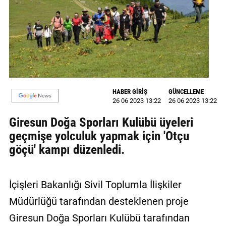
GALERİ
VİDEO
YAZARLAR
BİZE
ULAŞIN
HABER GİRİŞ
GÜNCELLEME
26 06 2023 13:22
26 06 2023 13:22
Künye
Giresun Doğa Sporları Kulübü üyeleri
İletişim
geçmişe yolculuk yapmak için 'Otçu
göçü' kampı düzenledi.
Gizlilik
Sözleşmesi
İçişleri Bakanlığı Sivil Toplumla İlişkiler
Kullanıcı
Müdürlüğü tarafından desteklenen proje
Sözleşmesi
Giresun Doğa Sporları Kulübü tarafından