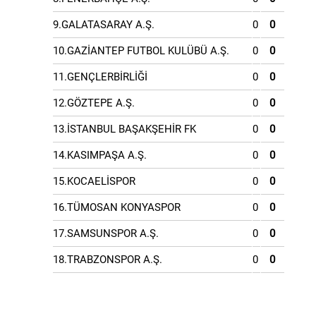
9.GALATASARAY A.Ş.
0
0
10.GAZİANTEP FUTBOL KULÜBÜ A.Ş.
0
0
11.GENÇLERBİRLİĞİ
0
0
12.GÖZTEPE A.Ş.
0
0
13.İSTANBUL BAŞAKŞEHİR FK
0
0
14.KASIMPAŞA A.Ş.
0
0
15.KOCAELİSPOR
0
0
16.TÜMOSAN KONYASPOR
0
0
17.SAMSUNSPOR A.Ş.
0
0
18.TRABZONSPOR A.Ş.
0
0