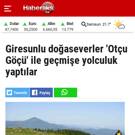
Dolar
Euro
Altın
Bist
Samsun
21.7°
47,7400
55,2500
6.660,55
13.779
GÜNDEM
Giresunlu doğaseverler 'Otçu
SPOR
Göçü' ile geçmişe yolculuk
YAŞAM
yaptılar
EKONOMİ
BELEDİYELER
SAĞLIK
SİYASET
EĞİTİM