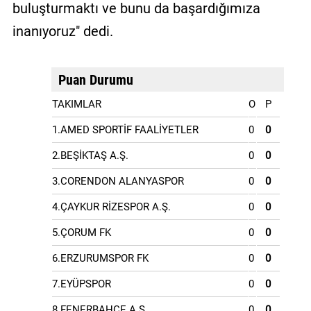
buluşturmaktı ve bunu da başardığımıza
inanıyoruz" dedi.
Puan Durumu
TAKIMLAR
O
P
1.AMED SPORTİF FAALİYETLER
0
0
2.BEŞİKTAŞ A.Ş.
0
0
3.CORENDON ALANYASPOR
0
0
4.ÇAYKUR RİZESPOR A.Ş.
0
0
5.ÇORUM FK
0
0
6.ERZURUMSPOR FK
0
0
7.EYÜPSPOR
0
0
8.FENERBAHÇE A.Ş.
0
0