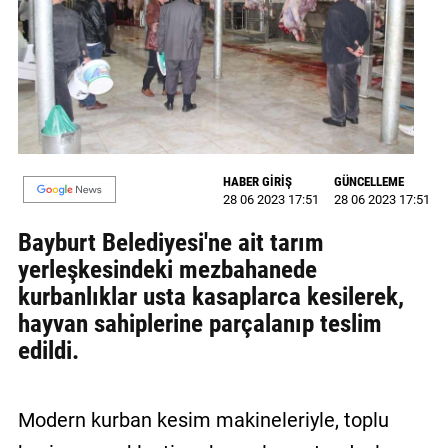
GALERİ
VİDEO
YAZARLAR
BİZE
ULAŞIN
HABER GİRİŞ
GÜNCELLEME
28 06 2023 17:51
28 06 2023 17:51
Künye
Bayburt Belediyesi'ne ait tarım
İletişim
yerleşkesindeki mezbahanede
kurbanlıklar usta kasaplarca kesilerek,
Gizlilik
hayvan sahiplerine parçalanıp teslim
Sözleşmesi
edildi.
Kullanıcı
Sözleşmesi
Modern kurban kesim makineleriyle, toplu