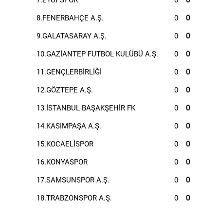
7.EYÜPSPOR
0
0
8.FENERBAHÇE A.Ş.
0
0
9.GALATASARAY A.Ş.
0
0
10.GAZİANTEP FUTBOL KULÜBÜ A.Ş.
0
0
11.GENÇLERBİRLİĞİ
0
0
12.GÖZTEPE A.Ş.
0
0
13.İSTANBUL BAŞAKŞEHİR FK
0
0
14.KASIMPAŞA A.Ş.
0
0
15.KOCAELİSPOR
0
0
16.KONYASPOR
0
0
17.SAMSUNSPOR A.Ş.
0
0
18.TRABZONSPOR A.Ş.
0
0