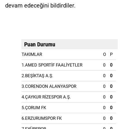
devam edeceğini bildirdiler.
Puan Durumu
TAKIMLAR
O
P
1.AMED SPORTİF FAALİYETLER
0
0
2.BEŞİKTAŞ A.Ş.
0
0
3.CORENDON ALANYASPOR
0
0
4.ÇAYKUR RİZESPOR A.Ş.
0
0
5.ÇORUM FK
0
0
6.ERZURUMSPOR FK
0
0