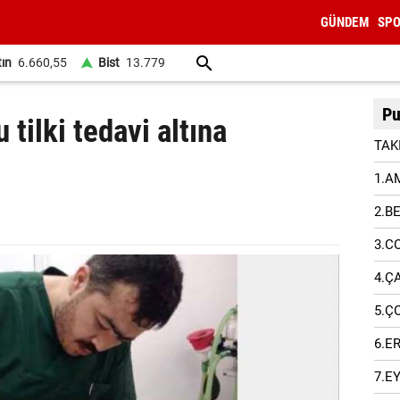
GÜNDEM
SP
tın
6.660,55
Bist
13.779
Pu
 tilki tedavi altına
TAK
1.A
2.B
3.C
4.Ç
5.Ç
6.E
7.E