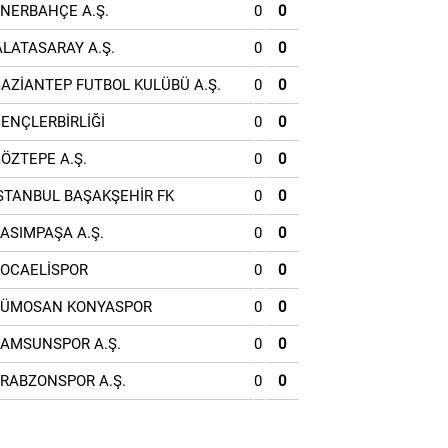
ENERBAHÇE A.Ş.
0
0
ALATASARAY A.Ş.
0
0
GAZİANTEP FUTBOL KULÜBÜ A.Ş.
0
0
GENÇLERBİRLİĞİ
0
0
GÖZTEPE A.Ş.
0
0
İSTANBUL BAŞAKŞEHİR FK
0
0
KASIMPAŞA A.Ş.
0
0
KOCAELİSPOR
0
0
TÜMOSAN KONYASPOR
0
0
SAMSUNSPOR A.Ş.
0
0
TRABZONSPOR A.Ş.
0
0