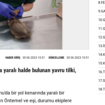
8.F
9.G
10.
11.
12.
13.
14.
HABER GİRİŞ
30 06 2023 10:51
GÜNCELLEME
30 06 2023 10:51
15.
yaralı halde bulunan yavru tilki,
16.
17.
18.
u'da bir yol kenarında yaralı bir
lin Öntemel ve eşi, durumu ekiplere