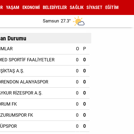
OR
YAŞAM
EKONOMİ
BELEDİYELER
SAĞLIK
SİYASET
EĞİTİM
Samsun
27.3°
an Durumu
IMLAR
O
P
MED SPORTİF FAALİYETLER
0
0
EŞİKTAŞ A.Ş.
0
0
ORENDON ALANYASPOR
0
0
AYKUR RİZESPOR A.Ş.
0
0
ORUM FK
0
0
RZURUMSPOR FK
0
0
YÜPSPOR
0
0