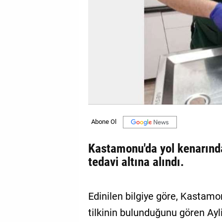
GALERİ
VİDEO
YAZARLAR
BİZE
ULAŞIN
Künye
İletişim
Kastamonu'da yol kenarında 
Gizlilik
tedavi altına alındı.
Sözleşmesi
Kullanıcı
Edinilen bilgiye göre, Kastamon
Sözleşmesi
tilkinin bulunduğunu gören Ay