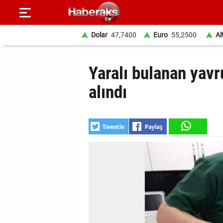
Dolar
47,7400
Euro
55,2500
Al
GÜNDEM
Yaralı bulanan yavru
SPOR
alındı
YAŞAM
EKONOMİ
BELEDİYELER
SAĞLIK
SİYASET
EĞİTİM