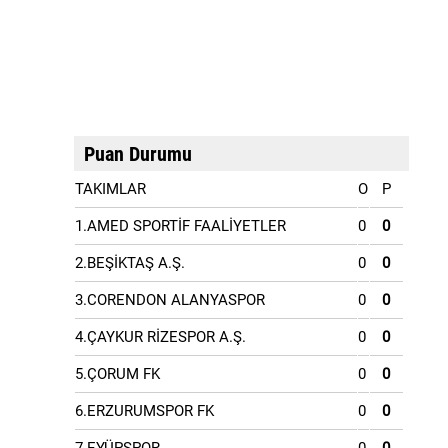
Puan Durumu
TAKIMLAR
O
P
1.AMED SPORTİF FAALİYETLER
0
0
2.BEŞİKTAŞ A.Ş.
0
0
3.CORENDON ALANYASPOR
0
0
4.ÇAYKUR RİZESPOR A.Ş.
0
0
5.ÇORUM FK
0
0
6.ERZURUMSPOR FK
0
0