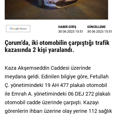
GALERİ
VİDEO
HABER GİRİŞ
GÜNCELLEME
YAZARLAR
30 06 2023 15:51
30 06 2023 15:51
BİZE
Çorum'da, iki otomobilin çarpıştığı trafik
ULAŞIN
kazasında 2 kişi yaralandı.
Künye
Kaza Akşemseddin Caddesi üzerinde
İletişim
meydana geldi. Edinilen bilgiye göre, Fetullah
Gizlilik
Ç. yönetimindeki 19 AH 477 plakalı otomobil
Sözleşmesi
ile Emrah A. yönetimindeki 06 DEJ 272 plakalı
Kullanıcı
otomobil cadde üzerinde çarpıştı. Kazayı
Sözleşmesi
görenlerin ihbarı üzerine olay yerine 112 sağlık