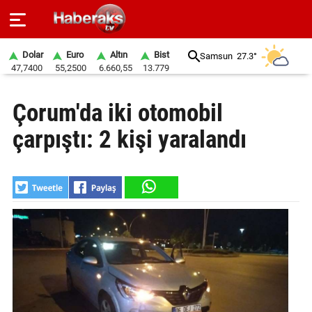
Dolar
Euro
Altın
Bist
Samsun
27.3°
47,7400
55,2500
6.660,55
13.779
GÜNDEM
Çorum'da iki otomobil
SPOR
çarpıştı: 2 kişi yaralandı
YAŞAM
EKONOMİ
BELEDİYELER
SAĞLIK
SİYASET
EĞİTİM