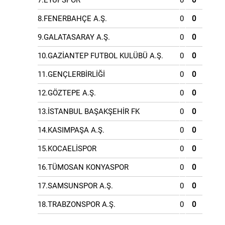
7.EYÜPSPOR
0
0
8.FENERBAHÇE A.Ş.
0
0
9.GALATASARAY A.Ş.
0
0
10.GAZİANTEP FUTBOL KULÜBÜ A.Ş.
0
0
11.GENÇLERBİRLİĞİ
0
0
12.GÖZTEPE A.Ş.
0
0
13.İSTANBUL BAŞAKŞEHİR FK
0
0
14.KASIMPAŞA A.Ş.
0
0
15.KOCAELİSPOR
0
0
16.TÜMOSAN KONYASPOR
0
0
17.SAMSUNSPOR A.Ş.
0
0
18.TRABZONSPOR A.Ş.
0
0