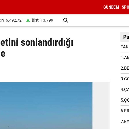
GÜNDEM
SP
tın
6.492,72
Bist
13.799
Pu
etini sonlandırdığı
TAK
de
1.A
2.B
3.C
4.Ç
5.Ç
6.E
7.E