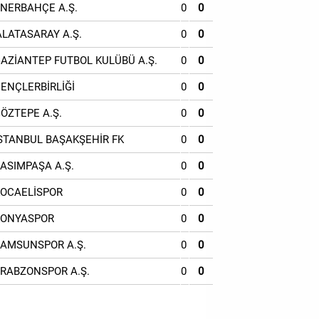
ENERBAHÇE A.Ş.
0
0
ALATASARAY A.Ş.
0
0
GAZİANTEP FUTBOL KULÜBÜ A.Ş.
0
0
GENÇLERBİRLİĞİ
0
0
GÖZTEPE A.Ş.
0
0
İSTANBUL BAŞAKŞEHİR FK
0
0
KASIMPAŞA A.Ş.
0
0
KOCAELİSPOR
0
0
KONYASPOR
0
0
SAMSUNSPOR A.Ş.
0
0
TRABZONSPOR A.Ş.
0
0