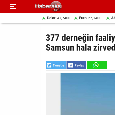
Dolar
47,7400
Euro
55,1400
Al
GÜNDEM
377 derneğin faaliy
SPOR
Samsun hala zirve
YAŞAM
EKONOMİ
BELEDİYELER
SAĞLIK
SİYASET
EĞİTİM