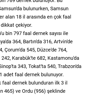
 bin 769 dernek bulunuyor. Bu
 Samsun'da bulunurken, Samsun
r alan 18 il arasında en çok faal
dikkat çekiyor.
 bin 797 faal dernek sayısı ile
ya'da 364, Bartın'da 316, Artvin'de
74, Çorum'da 545, Düzce'de 764,
 242, Karabük'te 682, Kastamonu'da
Sinop'ta 343, Tokat'ta 540, Trabzon'da
1 adet faal dernek bulunuyor.
 faal dernek bulunduran ilk 3 il
in 465) ve Ordu (956) şeklinde