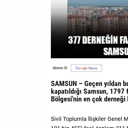
GALERİ
VİDEO
YAZARLAR
BİZE
ULAŞIN
Künye
İletişim
SAMSUN – Geçen yıldan bu
Gizlilik
kapatıldığı Samsun, 1797 f
Sözleşmesi
Bölgesi'nin en çok derneği
Kullanıcı
Sözleşmesi
Sivil Toplumla İlişkiler Genel 