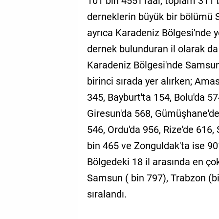
101 bin 455'i faal, toplam 311
derneklerin büyük bir bölümü
ayrıca Karadeniz Bölgesi'nde ye
dernek bulunduran il olarak da 
Karadeniz Bölgesi'nde Samsun'u
birinci sırada yer alırken; Amas
345, Bayburt'ta 154, Bolu'da 5
Giresun'da 568, Gümüşhane'de
546, Ordu'da 956, Rize'de 616, 
bin 465 ve Zonguldak'ta ise 90
Bölgedeki 18 il arasında en çok
Samsun ( bin 797), Trabzon (b
sıralandı.