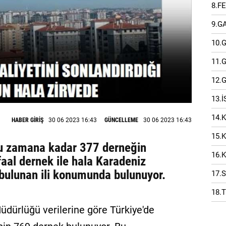
8.F
9.G
10.
11.
12.
13.
14.
HABER GİRİŞ
30 06 2023 16:43
GÜNCELLEME
30 06 2023 16:43
15.
 zamana kadar 377 derneğin
16.
aal dernek ile hala Karadeniz
 bulunan ili konumunda bulunuyor.
17.
18.
Müdürlüğü verilerine göre Türkiye'de