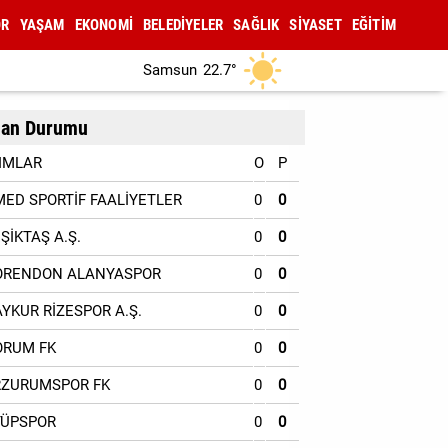
OR
YAŞAM
EKONOMİ
BELEDİYELER
SAĞLIK
SİYASET
EĞİTİM
Samsun
22.7°
an Durumu
IMLAR
O
P
MED SPORTİF FAALİYETLER
0
0
EŞİKTAŞ A.Ş.
0
0
ORENDON ALANYASPOR
0
0
AYKUR RİZESPOR A.Ş.
0
0
ORUM FK
0
0
RZURUMSPOR FK
0
0
YÜPSPOR
0
0