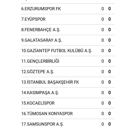
6.ERZURUMSPOR FK
0
0
7.EYÜPSPOR
0
0
8.FENERBAHÇE A.Ş.
0
0
9.GALATASARAY A.Ş.
0
0
10.GAZİANTEP FUTBOL KULÜBÜ A.Ş.
0
0
11.GENÇLERBİRLİĞİ
0
0
12.GÖZTEPE A.Ş.
0
0
13.İSTANBUL BAŞAKŞEHİR FK
0
0
14.KASIMPAŞA A.Ş.
0
0
15.KOCAELİSPOR
0
0
16.TÜMOSAN KONYASPOR
0
0
17.SAMSUNSPOR A.Ş.
0
0