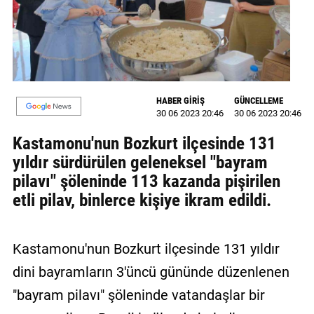
GALERİ
VİDEO
YAZARLAR
HABER GİRİŞ
GÜNCELLEME
BİZE
30 06 2023 20:46
30 06 2023 20:46
ULAŞIN
Kastamonu'nun Bozkurt ilçesinde 131
Künye
yıldır sürdürülen geleneksel "bayram
pilavı" şöleninde 113 kazanda pişirilen
İletişim
etli pilav, binlerce kişiye ikram edildi.
Gizlilik
Sözleşmesi
Kastamonu'nun Bozkurt ilçesinde 131 yıldır
Kullanıcı
dini bayramların 3'üncü gününde düzenlenen
Sözleşmesi
"bayram pilavı" şöleninde vatandaşlar bir