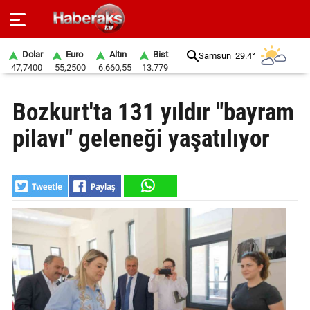
Dolar
Euro
Altın
Bist
Samsun
29.4°
47,7400
55,2500
6.660,55
13.779
GÜNDEM
Bozkurt'ta 131 yıldır "bayram
SPOR
pilavı" geleneği yaşatılıyor
YAŞAM
EKONOMİ
BELEDİYELER
SAĞLIK
SİYASET
EĞİTİM