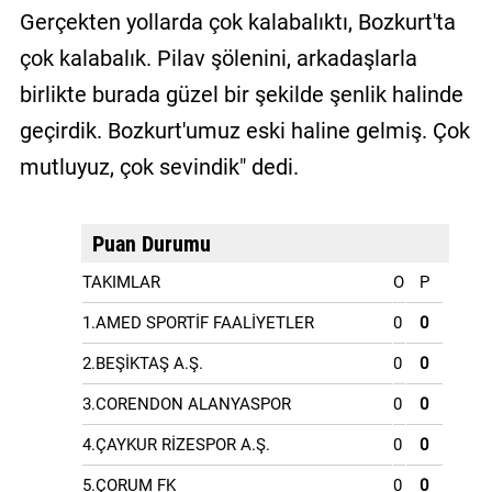
Gerçekten yollarda çok kalabalıktı, Bozkurt'ta
çok kalabalık. Pilav şölenini, arkadaşlarla
birlikte burada güzel bir şekilde şenlik halinde
geçirdik. Bozkurt'umuz eski haline gelmiş. Çok
mutluyuz, çok sevindik" dedi.
Puan Durumu
TAKIMLAR
O
P
1.AMED SPORTİF FAALİYETLER
0
0
2.BEŞİKTAŞ A.Ş.
0
0
3.CORENDON ALANYASPOR
0
0
4.ÇAYKUR RİZESPOR A.Ş.
0
0
5.ÇORUM FK
0
0