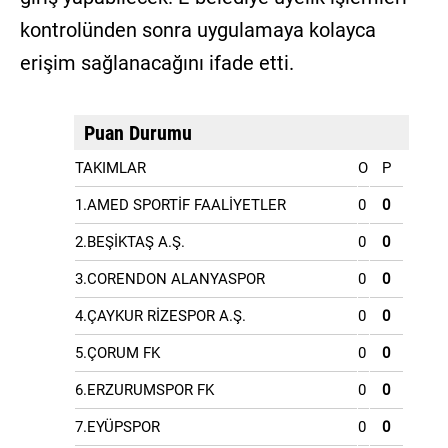
kontrolünden sonra uygulamaya kolayca
erişim sağlanacağını ifade etti.
Puan Durumu
TAKIMLAR
O
P
1.AMED SPORTİF FAALİYETLER
0
0
2.BEŞİKTAŞ A.Ş.
0
0
3.CORENDON ALANYASPOR
0
0
4.ÇAYKUR RİZESPOR A.Ş.
0
0
5.ÇORUM FK
0
0
6.ERZURUMSPOR FK
0
0
7.EYÜPSPOR
0
0