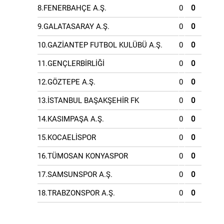
8.FENERBAHÇE A.Ş.
0
0
9.GALATASARAY A.Ş.
0
0
10.GAZİANTEP FUTBOL KULÜBÜ A.Ş.
0
0
11.GENÇLERBİRLİĞİ
0
0
12.GÖZTEPE A.Ş.
0
0
13.İSTANBUL BAŞAKŞEHİR FK
0
0
14.KASIMPAŞA A.Ş.
0
0
15.KOCAELİSPOR
0
0
16.TÜMOSAN KONYASPOR
0
0
17.SAMSUNSPOR A.Ş.
0
0
18.TRABZONSPOR A.Ş.
0
0