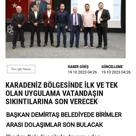
GALERİ
VİDEO
YAZARLAR
BİZE
ULAŞIN
Künye
HABER GİRİŞ
GÜNCELLEME
19 10 2023 04:26
19 10 2023 04:26
İletişim
KARADENİZ BÖLGESİNDE İLK VE TEK
Gizlilik
OLAN UYGULAMA VATANDAŞIN
Sözleşmesi
SIKINTILARINA SON VERECEK
Kullanıcı
BAŞKAN DEMİRTAŞ BELEDİYEDE BİRİMLER
Sözleşmesi
ARASI DOLAŞIMLAR SON BULACAK