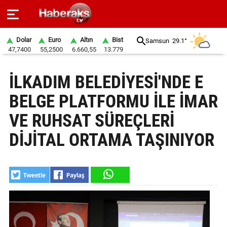
Dolar
Euro
Altın
Bist
Samsun
29.1°
47,7400
55,2500
6.660,55
13.779
GÜNDEM
İLKADIM BELEDİYESİ'NDE E
SPOR
BELGE PLATFORMU İLE İMAR
YAŞAM
VE RUHSAT SÜREÇLERİ
EKONOMİ
DİJİTAL ORTAMA TAŞINIYOR
BELEDİYELER
SAĞLIK
SİYASET
EĞİTİM