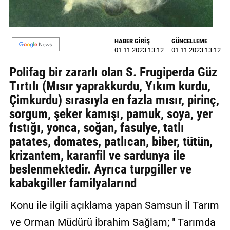
GALERİ
VİDEO
HABER GİRİŞ
GÜNCELLEME
01 11 2023 13:12
01 11 2023 13:12
YAZARLAR
Polifag bir zararlı olan S. Frugiperda Güz
BİZE
Tırtılı (Mısır yaprakkurdu, Yıkım kurdu,
ULAŞIN
Çimkurdu) sırasıyla en fazla mısır, pirinç,
Künye
sorgum, şeker kamışı, pamuk, soya, yer
fıstığı, yonca, soğan, fasulye, tatlı
İletişim
patates, domates, patlıcan, biber, tütün,
krizantem, karanfil ve sardunya ile
Gizlilik
beslenmektedir. Ayrıca turpgiller ve
Sözleşmesi
kabakgiller familyalarınd
Kullanıcı
Konu ile ilgili açıklama yapan Samsun İl Tarım
Sözleşmesi
ve Orman Müdürü İbrahim Sağlam; " Tarımda