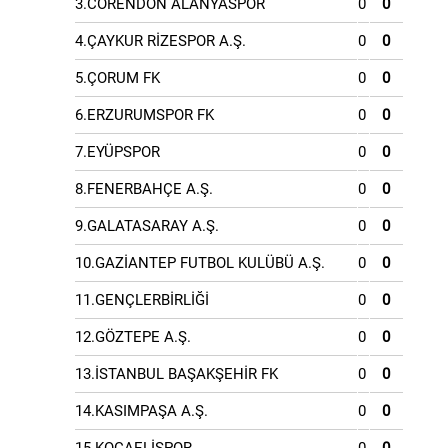
3.CORENDON ALANYASPOR
0
0
4.ÇAYKUR RİZESPOR A.Ş.
0
0
5.ÇORUM FK
0
0
6.ERZURUMSPOR FK
0
0
7.EYÜPSPOR
0
0
8.FENERBAHÇE A.Ş.
0
0
9.GALATASARAY A.Ş.
0
0
10.GAZİANTEP FUTBOL KULÜBÜ A.Ş.
0
0
11.GENÇLERBİRLİĞİ
0
0
12.GÖZTEPE A.Ş.
0
0
13.İSTANBUL BAŞAKŞEHİR FK
0
0
14.KASIMPAŞA A.Ş.
0
0