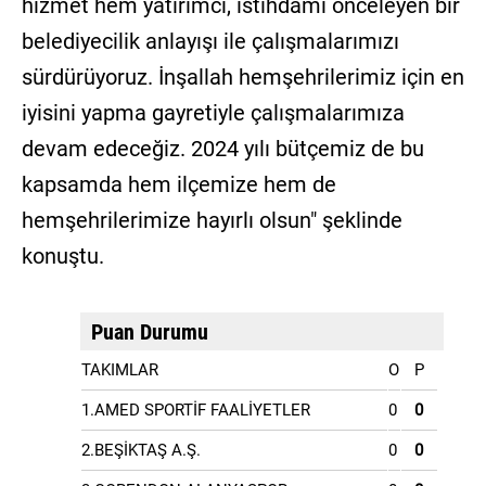
hizmet hem yatırımcı, istihdamı önceleyen bir
belediyecilik anlayışı ile çalışmalarımızı
sürdürüyoruz. İnşallah hemşehrilerimiz için en
iyisini yapma gayretiyle çalışmalarımıza
devam edeceğiz. 2024 yılı bütçemiz de bu
kapsamda hem ilçemize hem de
hemşehrilerimize hayırlı olsun" şeklinde
konuştu.
Puan Durumu
TAKIMLAR
O
P
1.AMED SPORTİF FAALİYETLER
0
0
2.BEŞİKTAŞ A.Ş.
0
0