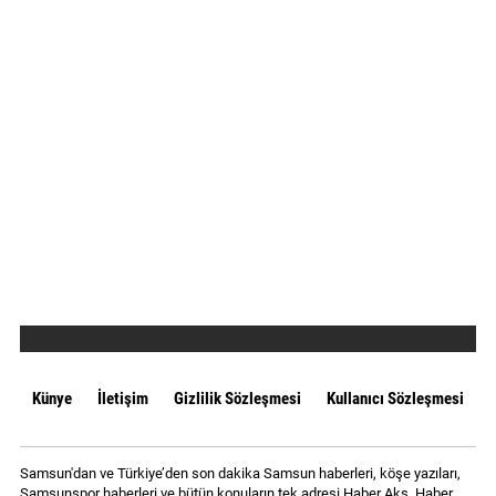
Künye
İletişim
Gizlilik Sözleşmesi
Kullanıcı Sözleşmesi
Samsun'dan ve Türkiye’den son dakika Samsun haberleri, köşe yazıları,
Samsunspor haberleri ve bütün konuların tek adresi Haber Aks. Haber