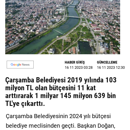
GALERİ
VİDEO
YAZARLAR
BİZE
ULAŞIN
Künye
HABER GİRİŞ
GÜNCELLEME
16 11 2023 03:28
16 11 2023 12:30
İletişim
Çarşamba Belediyesi 2019 yılında 103
milyon TL olan bütçesini 11 kat
Gizlilik
arttırarak 1 milyar 145 milyon 639 bin
Sözleşmesi
TL'ye çıkarttı.
Kullanıcı
Sözleşmesi
Çarşamba Belediyesinin 2024 yılı bütçesi
belediye meclisinden geçti. Başkan Doğan,