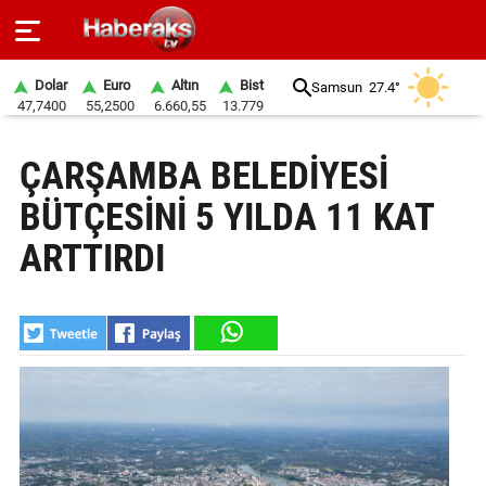
Dolar
Euro
Altın
Bist
Samsun
27.4°
47,7400
55,2500
6.660,55
13.779
GÜNDEM
ÇARŞAMBA BELEDİYESİ
SPOR
BÜTÇESİNİ 5 YILDA 11 KAT
YAŞAM
ARTTIRDI
EKONOMİ
BELEDİYELER
SAĞLIK
SİYASET
EĞİTİM