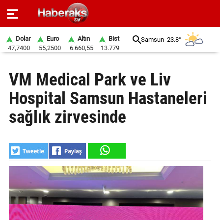
Dolar
Euro
Altın
Bist
Samsun
23.8°
47,7400
55,2500
6.660,55
13.779
GÜNDEM
VM Medical Park ve Liv
SPOR
Hospital Samsun Hastaneleri
YAŞAM
sağlık zirvesinde
EKONOMİ
BELEDİYELER
SAĞLIK
SİYASET
EĞİTİM