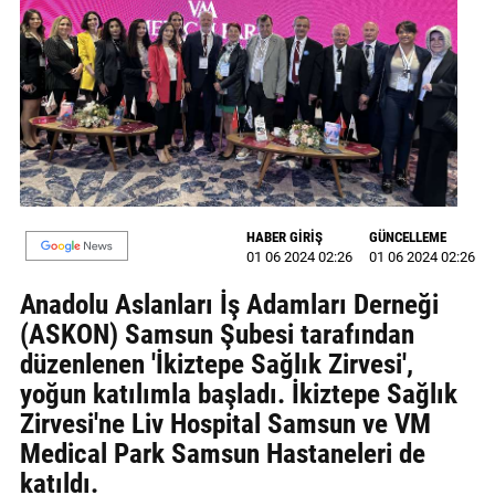
GALERİ
VİDEO
YAZARLAR
BİZE
ULAŞIN
Künye
HABER GİRİŞ
GÜNCELLEME
01 06 2024 02:26
01 06 2024 02:26
İletişim
Anadolu Aslanları İş Adamları Derneği
(ASKON) Samsun Şubesi tarafından
Gizlilik
düzenlenen 'İkiztepe Sağlık Zirvesi',
Sözleşmesi
yoğun katılımla başladı. İkiztepe Sağlık
Kullanıcı
Zirvesi'ne Liv Hospital Samsun ve VM
Sözleşmesi
Medical Park Samsun Hastaneleri de
katıldı.