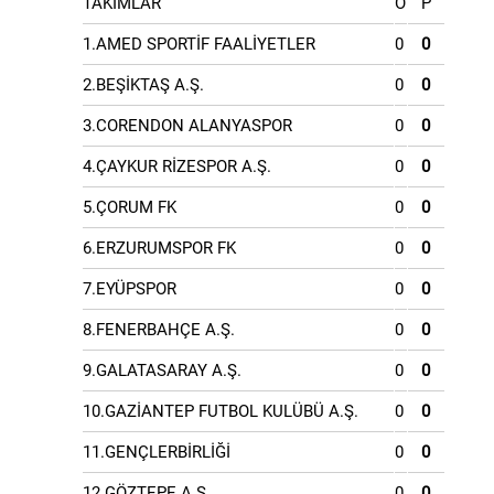
TAKIMLAR
O
P
1.AMED SPORTİF FAALİYETLER
0
0
2.BEŞİKTAŞ A.Ş.
0
0
3.CORENDON ALANYASPOR
0
0
4.ÇAYKUR RİZESPOR A.Ş.
0
0
5.ÇORUM FK
0
0
6.ERZURUMSPOR FK
0
0
7.EYÜPSPOR
0
0
8.FENERBAHÇE A.Ş.
0
0
9.GALATASARAY A.Ş.
0
0
10.GAZİANTEP FUTBOL KULÜBÜ A.Ş.
0
0
11.GENÇLERBİRLİĞİ
0
0
12.GÖZTEPE A.Ş.
0
0