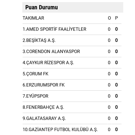
Puan Durumu
TAKIMLAR
O
P
1.AMED SPORTİF FAALİYETLER
0
0
2.BEŞİKTAŞ A.Ş.
0
0
3.CORENDON ALANYASPOR
0
0
4.ÇAYKUR RİZESPOR A.Ş.
0
0
5.ÇORUM FK
0
0
6.ERZURUMSPOR FK
0
0
7.EYÜPSPOR
0
0
8.FENERBAHÇE A.Ş.
0
0
9.GALATASARAY A.Ş.
0
0
10.GAZİANTEP FUTBOL KULÜBÜ A.Ş.
0
0