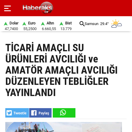
Dolar
Euro
Altın
Bist
Samsun
29.4°
47,7400
55,2500
6.660,55
13.779
GÜNDEM
TİCARİ AMAÇLI SU
SPOR
ÜRÜNLERİ AVCILIĞI ve
YAŞAM
AMATÖR AMAÇLI AVCILIĞI
EKONOMİ
DÜZENLEYEN TEBLİĞLER
BELEDİYELER
YAYINLANDI
SAĞLIK
SİYASET
EĞİTİM