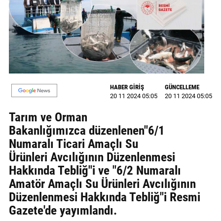
GALERİ
VİDEO
YAZARLAR
BİZE
ULAŞIN
HABER GİRİŞ
GÜNCELLEME
20 11 2024 05:05
20 11 2024 05:05
Künye
Tarım ve Orman
İletişim
Bakanlığımızca düzenlenen"6/1
Numaralı Ticari Amaçlı Su
Gizlilik
Ürünleri Avcılığının Düzenlenmesi
Sözleşmesi
Hakkında Tebliğ"i ve "6/2 Numaralı
Amatör Amaçlı Su Ürünleri Avcılığının
Kullanıcı
Düzenlenmesi Hakkında Tebliğ"i Resmi
Sözleşmesi
Gazete'de yayımlandı.