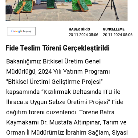
GALERİ
VİDEO
HABER GİRİŞ
GÜNCELLEME
YAZARLAR
20 11 2024 05:06
20 11 2024 05:06
Fide Teslim Töreni Gerçekleştirildi
BİZE
ULAŞIN
Bakanlığımız Bitkisel Üretim Genel
Künye
Müdürlüğü, 2024 Yılı Yatırım Programı
İletişim
"Bitkisel Üretimi Geliştirme Projesi"
kapsamında “Kızılırmak Deltasında İTU ile
Gizlilik
Sözleşmesi
İhracata Uygun Sebze Üretimi Projesi” Fide
dağıtım töreni düzenlendi. Törene Bafra
Kullanıcı
Kaymakamı Dr. Mustafa Altınpınar, Tarım ve
Sözleşmesi
Orman İl Müdürümüz İbrahim Sağlam, Siyasi