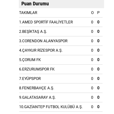
Puan Durumu
TAKIMLAR
O
P
1.AMED SPORTİF FAALİYETLER
0
0
2.BEŞİKTAŞ A.Ş.
0
0
3.CORENDON ALANYASPOR
0
0
4.ÇAYKUR RİZESPOR A.Ş.
0
0
5.ÇORUM FK
0
0
6.ERZURUMSPOR FK
0
0
7.EYÜPSPOR
0
0
8.FENERBAHÇE A.Ş.
0
0
9.GALATASARAY A.Ş.
0
0
10.GAZİANTEP FUTBOL KULÜBÜ A.Ş.
0
0