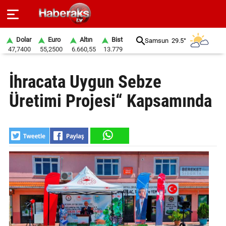
Dolar
Euro
Altın
Bist
Samsun
29.5°
47,7400
55,2500
6.660,55
13.779
GÜNDEM
İhracata Uygun Sebze
SPOR
Üretimi Projesi“ Kapsamında
YAŞAM
EKONOMİ
BELEDİYELER
SAĞLIK
SİYASET
EĞİTİM