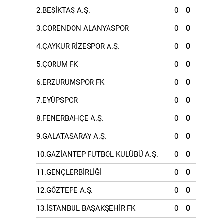
2.BEŞİKTAŞ A.Ş.
0
0
3.CORENDON ALANYASPOR
0
0
4.ÇAYKUR RİZESPOR A.Ş.
0
0
5.ÇORUM FK
0
0
6.ERZURUMSPOR FK
0
0
7.EYÜPSPOR
0
0
8.FENERBAHÇE A.Ş.
0
0
9.GALATASARAY A.Ş.
0
0
10.GAZİANTEP FUTBOL KULÜBÜ A.Ş.
0
0
11.GENÇLERBİRLİĞİ
0
0
12.GÖZTEPE A.Ş.
0
0
13.İSTANBUL BAŞAKŞEHİR FK
0
0