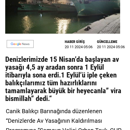
GALERİ
VİDEO
YAZARLAR
HABER GİRİŞ
GÜNCELLEME
BİZE
20 11 2024 05:06
20 11 2024 05:06
ULAŞIN
Denizlerimizde 15 Nisan’da başlayan av
Künye
yasağı 4,5 ay aradan sonra 1 Eylül
itibarıyla sona erdi.1 Eylül’ü iple çeken
İletişim
balıkçılarımız tüm hazırlıklarını
Gizlilik
tamamlayarak büyük bir heyecanla” vira
Sözleşmesi
bismillah” dedi.“
Kullanıcı
Canik Balıkçı Barınağında düzenlenen
Sözleşmesi
“Denizlerde Av Yasağının Kaldırılması