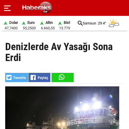
Dolar
Euro
Altın
Bist
Samsun
29.4°
47,7400
55,2500
6.660,55
13.779
GÜNDEM
Denizlerde Av Yasağı Sona
SPOR
Erdi
YAŞAM
EKONOMİ
BELEDİYELER
SAĞLIK
SİYASET
EĞİTİM