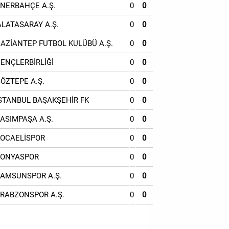
ENERBAHÇE A.Ş.
0
0
ALATASARAY A.Ş.
0
0
GAZİANTEP FUTBOL KULÜBÜ A.Ş.
0
0
GENÇLERBİRLİĞİ
0
0
GÖZTEPE A.Ş.
0
0
İSTANBUL BAŞAKŞEHİR FK
0
0
KASIMPAŞA A.Ş.
0
0
KOCAELİSPOR
0
0
KONYASPOR
0
0
SAMSUNSPOR A.Ş.
0
0
TRABZONSPOR A.Ş.
0
0