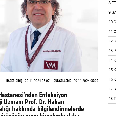
8.F
9.G
10.
11.
12.
13.
14.
15.
16.
HABER GİRİŞ
20 11 2024 05:07
GÜNCELLEME
20 11 2024 05:07
17.
astanesi’nden Enfeksiyon
18.
ji Uzmanı Prof. Dr. Hakan
alığı hakkında bilgilendirmelerde
virüsünün genç bireylerde daha