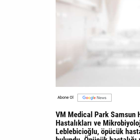
GALERİ
VİDEO
YAZARLAR
BİZE
ULAŞIN
Künye
İletişim
Gizlilik
Sözleşmesi
VM Medical Park Samsun H
Kullanıcı
Hastalıkları ve Mikrobiyolo
Sözleşmesi
Leblebicioğlu, öpücük hast
bulundu. Öpücük hastalığı 