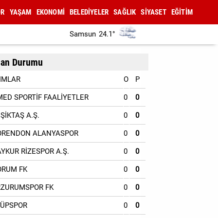
OR
YAŞAM
EKONOMİ
BELEDİYELER
SAĞLIK
SİYASET
EĞİTİM
Samsun
24.1°
an Durumu
IMLAR
O
P
MED SPORTİF FAALİYETLER
0
0
EŞİKTAŞ A.Ş.
0
0
ORENDON ALANYASPOR
0
0
AYKUR RİZESPOR A.Ş.
0
0
ORUM FK
0
0
RZURUMSPOR FK
0
0
YÜPSPOR
0
0