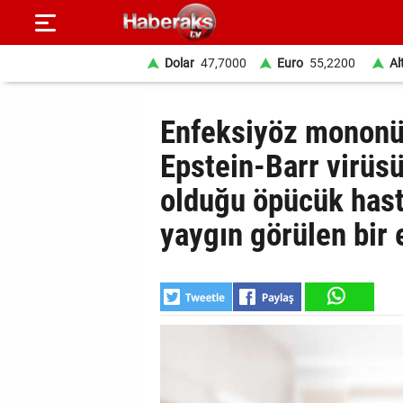
Dolar
47,7000
Euro
55,2200
Al
GÜNDEM
Enfeksiyöz mononük
SPOR
Epstein-Barr virüs
olduğu öpücük hasta
YAŞAM
yaygın görülen bir 
EKONOMİ
BELEDİYELER
SAĞLIK
SİYASET
EĞİTİM