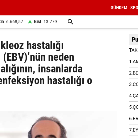
GÜNDEM
SP
tın
6.668,57
Bist
13.779
Pu
leoz hastalığı
TAK
ü (EBV)’nün neden
1.A
lığının, insanlarda
2.B
enfeksiyon hastalığı o
3.C
4.Ç
5.Ç
6.E
7.E