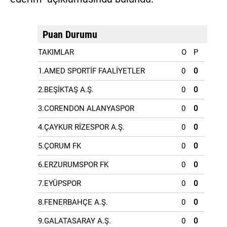
Puan Durumu
TAKIMLAR
O
P
1.AMED SPORTİF FAALİYETLER
0
0
2.BEŞİKTAŞ A.Ş.
0
0
3.CORENDON ALANYASPOR
0
0
4.ÇAYKUR RİZESPOR A.Ş.
0
0
5.ÇORUM FK
0
0
6.ERZURUMSPOR FK
0
0
7.EYÜPSPOR
0
0
8.FENERBAHÇE A.Ş.
0
0
9.GALATASARAY A.Ş.
0
0