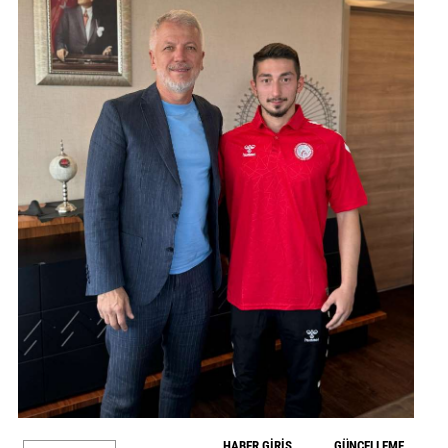
GALERİ
VİDEO
YAZARLAR
BİZE
ULAŞIN
Künye
İletişim
Gizlilik
Sözleşmesi
Kullanıcı
Sözleşmesi
HABER GİRİŞ
GÜNCELLEME