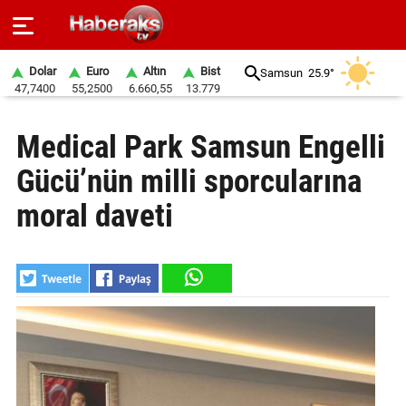
Dolar
Euro
Altın
Bist
Samsun
25.9°
47,7400
55,2500
6.660,55
13.779
GÜNDEM
Medical Park Samsun Engelli
SPOR
Gücü’nün milli sporcularına
YAŞAM
moral daveti
EKONOMİ
BELEDİYELER
SAĞLIK
SİYASET
EĞİTİM