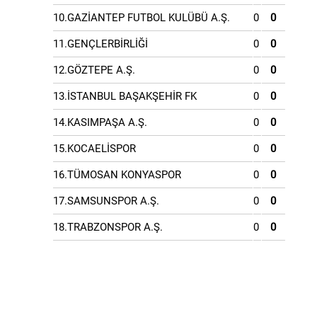
10.GAZİANTEP FUTBOL KULÜBÜ A.Ş.
0
0
11.GENÇLERBİRLİĞİ
0
0
12.GÖZTEPE A.Ş.
0
0
13.İSTANBUL BAŞAKŞEHİR FK
0
0
14.KASIMPAŞA A.Ş.
0
0
15.KOCAELİSPOR
0
0
16.TÜMOSAN KONYASPOR
0
0
17.SAMSUNSPOR A.Ş.
0
0
18.TRABZONSPOR A.Ş.
0
0