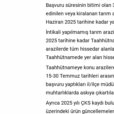
Başvuru süresinin bitimi olan 
edinilen veya kiralanan tarım a
Haziran 2025 tarihine kadar ya
İntikali yapılmamış tarım araz
2025 tarihine kadar Taahhütna
arazilerde tüm hissedar alanl
Taahhütnamede yer alan hissed
Taahhütnameye konu arazilere i
15-30 Temmuz tarihleri arasınd
başvuru yaptıkları il/ilçe müd
muhtarlıklarda askıya çıkartılar
Ayrıca 2025 yılı ÇKS kaydı bulu
üzerindeki ürün güncellemeleri