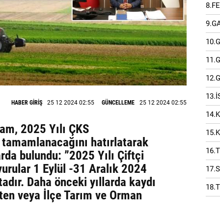
8.F
9.G
10.
11.
12.
13.
HABER GİRİŞ
25 12 2024 02:55
GÜNCELLEME
25 12 2024 02:55
14.
am, 2025 Yılı ÇKS
15.
a tamamlanacağını hatırlatarak
16.
arda bulundu: ”2025 Yılı Çiftçi
urular 1 Eylül -31 Aralık 2024
17.
tadır. Daha önceki yıllarda kaydı
18.
tten veya İlçe Tarım ve Orman