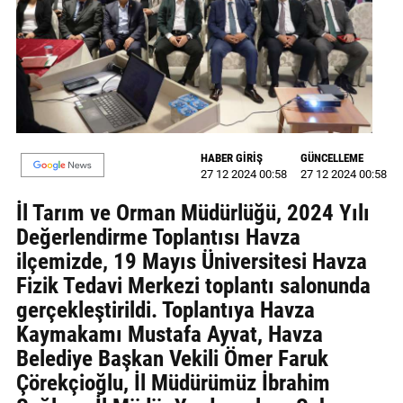
GALERİ
VİDEO
YAZARLAR
BİZE
ULAŞIN
HABER GİRİŞ
GÜNCELLEME
27 12 2024 00:58
27 12 2024 00:58
Künye
İl Tarım ve Orman Müdürlüğü, 2024 Yılı
İletişim
Değerlendirme Toplantısı Havza
ilçemizde, 19 Mayıs Üniversitesi Havza
Gizlilik
Fizik Tedavi Merkezi toplantı salonunda
Sözleşmesi
gerçekleştirildi. Toplantıya Havza
Kaymakamı Mustafa Ayvat, Havza
Kullanıcı
Belediye Başkan Vekili Ömer Faruk
Sözleşmesi
Çörekçioğlu, İl Müdürümüz İbrahim