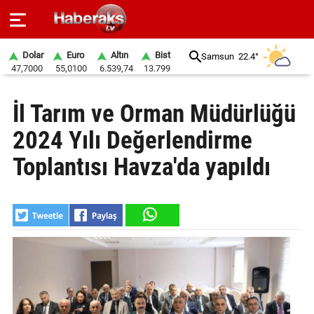
Dolar
Euro
Altın
Bist
Samsun
22.4°
47,7000
55,0100
6.539,74
13.799
GÜNDEM
İl Tarım ve Orman Müdürlüğü
SPOR
2024 Yılı Değerlendirme
YAŞAM
Toplantısı Havza'da yapıldı
EKONOMİ
BELEDİYELER
SAĞLIK
SİYASET
EĞİTİM