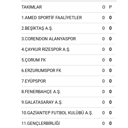
TAKIMLAR
O
P
1.AMED SPORTİF FAALİYETLER
0
0
2.BEŞİKTAŞ A.Ş.
0
0
3.CORENDON ALANYASPOR
0
0
4.ÇAYKUR RİZESPOR A.Ş.
0
0
5.ÇORUM FK
0
0
6.ERZURUMSPOR FK
0
0
7.EYÜPSPOR
0
0
8.FENERBAHÇE A.Ş.
0
0
9.GALATASARAY A.Ş.
0
0
10.GAZİANTEP FUTBOL KULÜBÜ A.Ş.
0
0
11.GENÇLERBİRLİĞİ
0
0