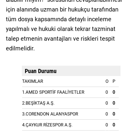
için alanında uzman bir hukukçu tarafından
tüm dosya kapsamında detaylı inceleme
yapılmalı ve hukuki olarak tekrar tazminat
talep etmenin avantajları ve riskleri tespit
edilmelidir.
Puan Durumu
TAKIMLAR
O
P
1.AMED SPORTİF FAALİYETLER
0
0
2.BEŞİKTAŞ A.Ş.
0
0
3.CORENDON ALANYASPOR
0
0
4.ÇAYKUR RİZESPOR A.Ş.
0
0