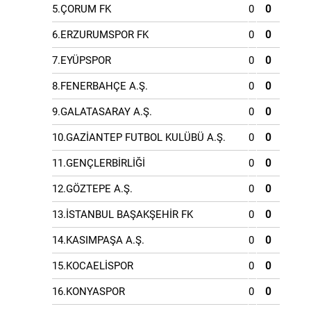
5.ÇORUM FK
0
0
6.ERZURUMSPOR FK
0
0
7.EYÜPSPOR
0
0
8.FENERBAHÇE A.Ş.
0
0
9.GALATASARAY A.Ş.
0
0
10.GAZİANTEP FUTBOL KULÜBÜ A.Ş.
0
0
11.GENÇLERBİRLİĞİ
0
0
12.GÖZTEPE A.Ş.
0
0
13.İSTANBUL BAŞAKŞEHİR FK
0
0
14.KASIMPAŞA A.Ş.
0
0
15.KOCAELİSPOR
0
0
16.KONYASPOR
0
0