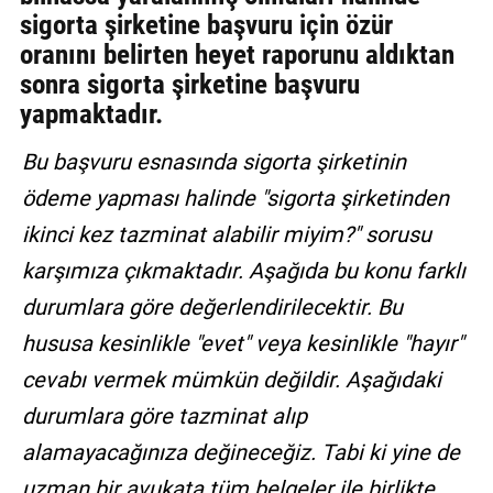
sigorta şirketine başvuru için özür
GALERİ
oranını belirten heyet raporunu aldıktan
VİDEO
sonra sigorta şirketine başvuru
yapmaktadır.
YAZARLAR
Bu başvuru esnasında sigorta şirketinin
BİZE
ULAŞIN
ödeme yapması halinde "sigorta şirketinden
ikinci kez tazminat alabilir miyim?" sorusu
Künye
karşımıza çıkmaktadır. Aşağıda bu konu farklı
İletişim
durumlara göre değerlendirilecektir. Bu
Gizlilik
hususa kesinlikle "evet" veya kesinlikle "hayır"
Sözleşmesi
cevabı vermek mümkün değildir. Aşağıdaki
Kullanıcı
durumlara göre tazminat alıp
Sözleşmesi
alamayacağınıza değineceğiz. Tabi ki yine de
uzman bir avukata tüm belgeler ile birlikte