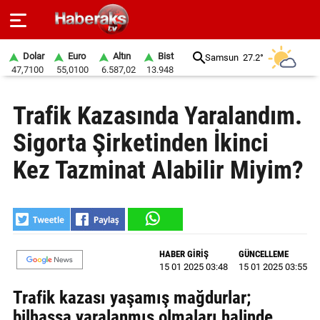
Dolar
Euro
Altın
Bist
Samsun
27.2°
47,7100
55,0100
6.587,02
13.948
GÜNDEM
Trafik Kazasında Yaralandım.
SPOR
Sigorta Şirketinden İkinci
YAŞAM
Kez Tazminat Alabilir Miyim?
EKONOMİ
BELEDİYELER
SAĞLIK
HABER GİRİŞ
GÜNCELLEME
15 01 2025 03:48
15 01 2025 03:55
SİYASET
Trafik kazası yaşamış mağdurlar;
EĞİTİM
bilhassa yaralanmış olmaları halinde