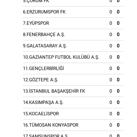
5.ÇORUM FK
0
0
6.ERZURUMSPOR FK
0
0
7.EYÜPSPOR
0
0
8.FENERBAHÇE A.Ş.
0
0
9.GALATASARAY A.Ş.
0
0
10.GAZİANTEP FUTBOL KULÜBÜ A.Ş.
0
0
11.GENÇLERBİRLİĞİ
0
0
12.GÖZTEPE A.Ş.
0
0
13.İSTANBUL BAŞAKŞEHİR FK
0
0
14.KASIMPAŞA A.Ş.
0
0
15.KOCAELİSPOR
0
0
16.TÜMOSAN KONYASPOR
0
0
17.SAMSUNSPOR A.Ş.
0
0