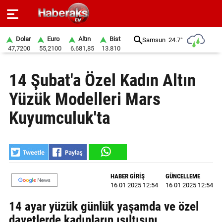
Dolar
Euro
Altın
Bist
Samsun
24.7°
47,7200
55,2100
6.681,85
13.810
GÜNDEM
14 Şubat'a Özel Kadın Altın
SPOR
Yüzük Modelleri Mars
YAŞAM
Kuyumculuk'ta
EKONOMİ
BELEDİYELER
SAĞLIK
HABER GİRİŞ
GÜNCELLEME
16 01 2025 12:54
16 01 2025 12:54
SİYASET
14 ayar yüzük günlük yaşamda ve özel
EĞİTİM
davetlerde kadınların ışıltısını