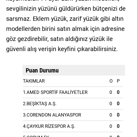
sevgilinizin yüzünü güldürürken bütçenizi de
sarsmaz. Eklem yüzük, zarif yüzük gibi altın
modellerden birini satın almak için adresine
göz gezdirebilir, satın aldığınız yüzük ile
güvenli alış verişin keyfini çıkarabilirsiniz.
Puan Durumu
TAKIMLAR
O
P
1.AMED SPORTİF FAALİYETLER
0
0
2.BEŞİKTAŞ A.Ş.
0
0
3.CORENDON ALANYASPOR
0
0
4.ÇAYKUR RİZESPOR A.Ş.
0
0