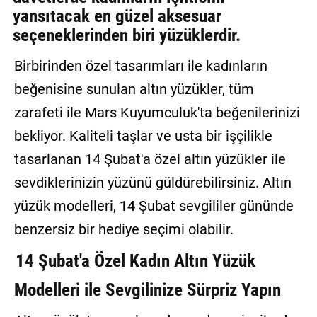
yansıtacak en güzel aksesuar
GALERİ
seçeneklerinden biri yüzüklerdir.
VİDEO
Birbirinden özel tasarımları ile kadınların
YAZARLAR
beğenisine sunulan altın yüzükler, tüm
BİZE
zarafeti ile Mars Kuyumculuk'ta beğenilerinizi
ULAŞIN
bekliyor. Kaliteli taşlar ve usta bir işçilikle
Künye
tasarlanan 14 Şubat'a özel altın yüzükler ile
sevdiklerinizin yüzünü güldürebilirsiniz. Altın
İletişim
yüzük modelleri, 14 Şubat sevgililer gününde
Gizlilik
benzersiz bir hediye seçimi olabilir.
Sözleşmesi
14 Şubat'a Özel Kadın Altın Yüzük
Kullanıcı
Sözleşmesi
Modelleri ile Sevgilinize Sürpriz Yapın