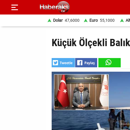
Dolar
47,6000
Euro
55,1000
Al
GÜNDEM
Küçük Ölçekli Balı
SPOR
YAŞAM
EKONOMİ
BELEDİYELER
SAĞLIK
SİYASET
EĞİTİM