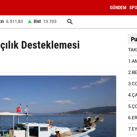
GÜNDEM
SP
tın
6.511,83
Bist
13.703
Pu
kçılık Desteklemesi
TAK
1.A
2.B
3.C
4.Ç
5.Ç
6.E
7.E