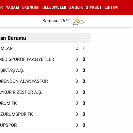
OR
YAŞAM
EKONOMİ
BELEDİYELER
SAĞLIK
SİYASET
EĞİTİM
Samsun
26.9°
an Durumu
IMLAR
O
P
MED SPORTİF FAALİYETLER
0
0
EŞİKTAŞ A.Ş.
0
0
ORENDON ALANYASPOR
0
0
AYKUR RİZESPOR A.Ş.
0
0
ORUM FK
0
0
RZURUMSPOR FK
0
0
YÜPSPOR
0
0