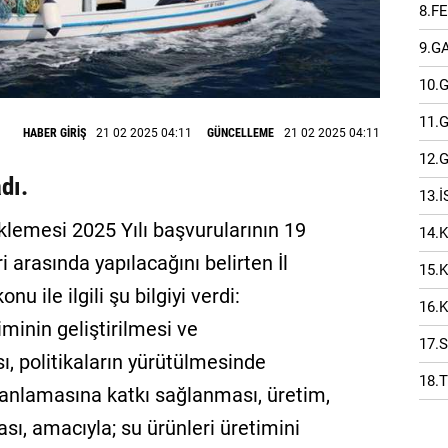
8.F
9.G
10.
11.
HABER GİRİŞ
21 02 2025 04:11
GÜNCELLEME
21 02 2025 04:11
12.
dı.
13.
klemesi 2025 Yılı başvurularının 19
14.
 arasında yapılacağını belirten İl
15.
ile ilgili şu bilgiyi verdi:
16.
iminin geliştirilmesi ve
17.
ı, politikaların yürütülmesinde
18.
 planlamasına katkı sağlanması, üretim,
ması, amacıyla; su ürünleri üretimini