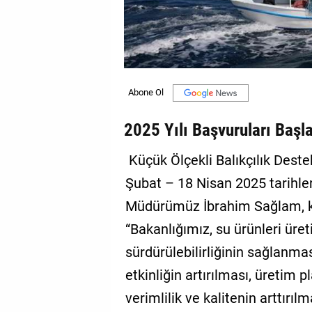
GALERİ
VİDEO
YAZARLAR
BİZE
ULAŞIN
2025 Yılı Başvuruları Başla
Künye
Küçük Ölçekli Balıkçılık Deste
İletişim
Şubat – 18 Nisan 2025 tarihleri
Müdürümüz İbrahim Sağlam, konu 
Gizlilik
“Bakanlığımız, su ürünleri üret
Sözleşmesi
sürdürülebilirliğinin sağlanmas
Kullanıcı
etkinliğin artırılması, üretim
Sözleşmesi
verimlilik ve kalitenin arttırıl