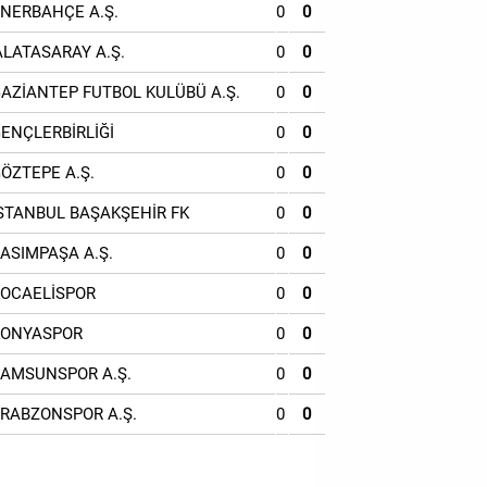
ENERBAHÇE A.Ş.
0
0
ALATASARAY A.Ş.
0
0
GAZİANTEP FUTBOL KULÜBÜ A.Ş.
0
0
GENÇLERBİRLİĞİ
0
0
GÖZTEPE A.Ş.
0
0
İSTANBUL BAŞAKŞEHİR FK
0
0
KASIMPAŞA A.Ş.
0
0
KOCAELİSPOR
0
0
KONYASPOR
0
0
SAMSUNSPOR A.Ş.
0
0
TRABZONSPOR A.Ş.
0
0