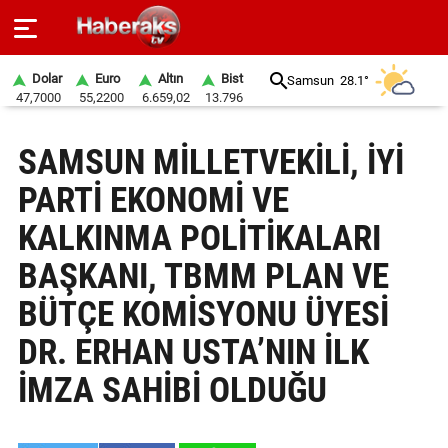
Dolar
Euro
Altın
Bist
Samsun
28.1°
47,7000
55,2200
6.659,02
13.796
GÜNDEM
SAMSUN MİLLETVEKİLİ, İYİ
SPOR
PARTİ EKONOMİ VE
YAŞAM
KALKINMA POLİTİKALARI
EKONOMİ
BAŞKANI, TBMM PLAN VE
BELEDİYELER
BÜTÇE KOMİSYONU ÜYESİ
DR. ERHAN USTA’NIN İLK
SAĞLIK
İMZA SAHİBİ OLDUĞU
SİYASET
EĞİTİM