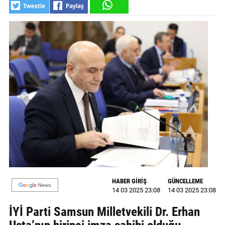
GALERİ
VİDEO
YAZARLAR
BİZE
ULAŞIN
Künye
İletişim
Gizlilik
Sözleşmesi
HABER GİRİŞ
GÜNCELLEME
Kullanıcı
14 03 2025 23:08
14 03 2025 23:08
Sözleşmesi
İYİ Parti Samsun Milletvekili Dr. Erhan