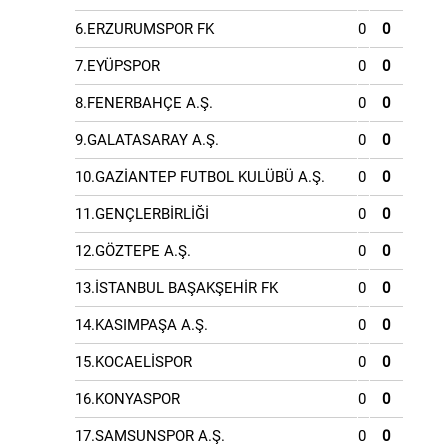
6.ERZURUMSPOR FK
0
0
7.EYÜPSPOR
0
0
8.FENERBAHÇE A.Ş.
0
0
9.GALATASARAY A.Ş.
0
0
10.GAZİANTEP FUTBOL KULÜBÜ A.Ş.
0
0
11.GENÇLERBİRLİĞİ
0
0
12.GÖZTEPE A.Ş.
0
0
13.İSTANBUL BAŞAKŞEHİR FK
0
0
14.KASIMPAŞA A.Ş.
0
0
15.KOCAELİSPOR
0
0
16.KONYASPOR
0
0
17.SAMSUNSPOR A.Ş.
0
0