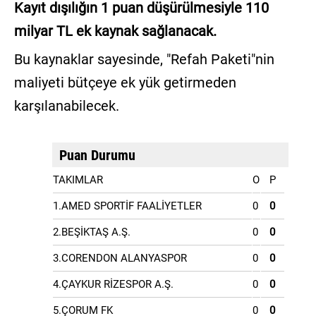
Kayıt dışılığın 1 puan düşürülmesiyle 110
milyar TL ek kaynak sağlanacak.
Bu kaynaklar sayesinde, "Refah Paketi"nin
maliyeti bütçeye ek yük getirmeden
karşılanabilecek.
Puan Durumu
TAKIMLAR
O
P
1.AMED SPORTİF FAALİYETLER
0
0
2.BEŞİKTAŞ A.Ş.
0
0
3.CORENDON ALANYASPOR
0
0
4.ÇAYKUR RİZESPOR A.Ş.
0
0
5.ÇORUM FK
0
0