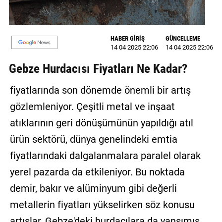
GALERİ
VİDEO
HABER GİRİŞ
GÜNCELLEME
14 04 2025 22:06
14 04 2025 22:06
YAZARLAR
Gebze Hurdacısı Fiyatları Ne Kadar?
BİZE
ULAŞIN
fiyatlarında son dönemde önemli bir artış
gözlemleniyor. Çeşitli metal ve inşaat
Künye
atıklarının geri dönüşümünün yapıldığı atıl
İletişim
ürün sektörü, dünya genelindeki emtia
Gizlilik
fiyatlarındaki dalgalanmalara paralel olarak
Sözleşmesi
yerel pazarda da etkileniyor. Bu noktada
Kullanıcı
demir, bakır ve alüminyum gibi değerli
Sözleşmesi
metallerin fiyatları yükselirken söz konusu
artışlar, Gebze'deki hurdacılara da yansımış