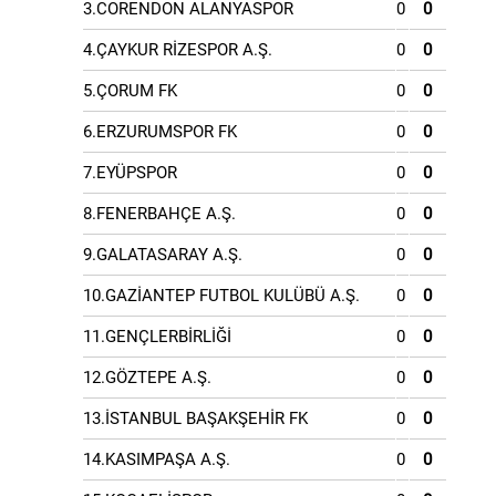
3.CORENDON ALANYASPOR
0
0
4.ÇAYKUR RİZESPOR A.Ş.
0
0
5.ÇORUM FK
0
0
6.ERZURUMSPOR FK
0
0
7.EYÜPSPOR
0
0
8.FENERBAHÇE A.Ş.
0
0
9.GALATASARAY A.Ş.
0
0
10.GAZİANTEP FUTBOL KULÜBÜ A.Ş.
0
0
11.GENÇLERBİRLİĞİ
0
0
12.GÖZTEPE A.Ş.
0
0
13.İSTANBUL BAŞAKŞEHİR FK
0
0
14.KASIMPAŞA A.Ş.
0
0