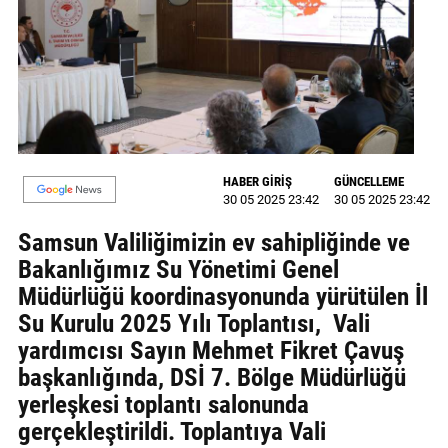
GALERİ
VİDEO
YAZARLAR
BİZE
ULAŞIN
HABER GİRİŞ
GÜNCELLEME
30 05 2025 23:42
30 05 2025 23:42
Künye
Samsun Valiliğimizin ev sahipliğinde ve
İletişim
Bakanlığımız Su Yönetimi Genel
Müdürlüğü koordinasyonunda yürütülen İl
Gizlilik
Su Kurulu 2025 Yılı Toplantısı, Vali
Sözleşmesi
yardımcısı Sayın Mehmet Fikret Çavuş
Kullanıcı
başkanlığında, DSİ 7. Bölge Müdürlüğü
Sözleşmesi
yerleşkesi toplantı salonunda
gerçekleştirildi. Toplantıya Vali