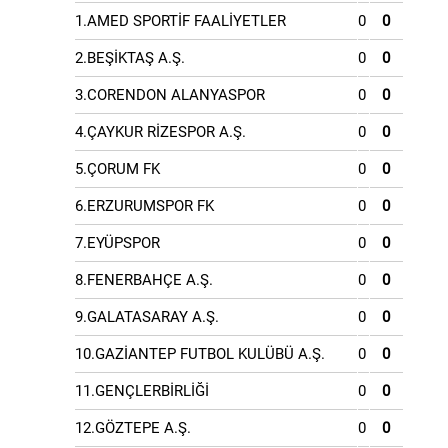
1.AMED SPORTİF FAALİYETLER
0
0
2.BEŞİKTAŞ A.Ş.
0
0
3.CORENDON ALANYASPOR
0
0
4.ÇAYKUR RİZESPOR A.Ş.
0
0
5.ÇORUM FK
0
0
6.ERZURUMSPOR FK
0
0
7.EYÜPSPOR
0
0
8.FENERBAHÇE A.Ş.
0
0
9.GALATASARAY A.Ş.
0
0
10.GAZİANTEP FUTBOL KULÜBÜ A.Ş.
0
0
11.GENÇLERBİRLİĞİ
0
0
12.GÖZTEPE A.Ş.
0
0