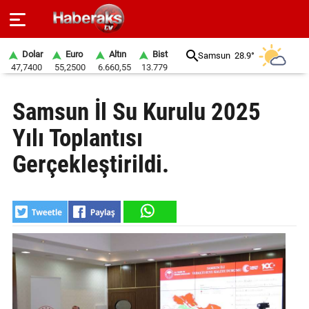
Dolar
Euro
Altın
Bist
Samsun
28.9°
47,7400
55,2500
6.660,55
13.779
GÜNDEM
Samsun İl Su Kurulu 2025
SPOR
Yılı Toplantısı
YAŞAM
Gerçekleştirildi.
EKONOMİ
BELEDİYELER
SAĞLIK
SİYASET
EĞİTİM