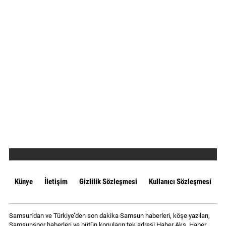
Künye
İletişim
Gizlilik Sözleşmesi
Kullanıcı Sözleşmesi
Samsun'dan ve Türkiye’den son dakika Samsun haberleri, köşe yazıları,
Samsunspor haberleri ve bütün konuların tek adresi Haber Aks. Haber