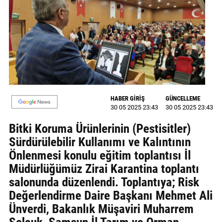
GALERİ
VİDEO
YAZARLAR
BİZE
ULAŞIN
HABER GİRİŞ
GÜNCELLEME
Künye
30 05 2025 23:43
30 05 2025 23:43
Bitki Koruma Ürünlerinin (Pestisitler)
İletişim
Sürdürülebilir Kullanımı ve Kalıntının
Gizlilik
Önlenmesi konulu eğitim toplantısı İl
Sözleşmesi
Müdürlüğümüz Zirai Karantina toplantı
salonunda düzenlendi. Toplantıya; Risk
Kullanıcı
Değerlendirme Daire Başkanı Mehmet Ali
Sözleşmesi
Ünverdi, Bakanlık Müşaviri Muharrem