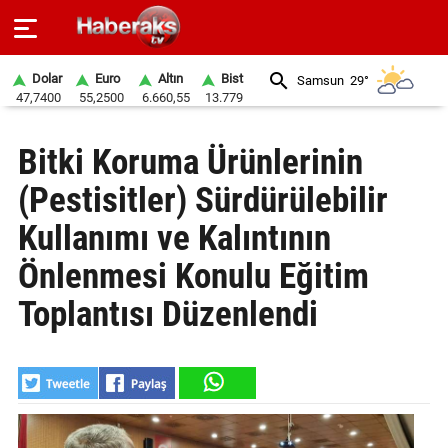
Dolar
Euro
Altın
Bist
Samsun
29°
47,7400
55,2500
6.660,55
13.779
GÜNDEM
Bitki Koruma Ürünlerinin
SPOR
(Pestisitler) Sürdürülebilir
YAŞAM
Kullanımı ve Kalıntının
EKONOMİ
Önlenmesi Konulu Eğitim
BELEDİYELER
Toplantısı Düzenlendi
SAĞLIK
SİYASET
EĞİTİM