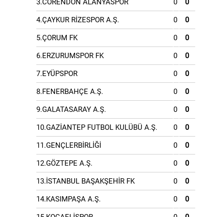
3.CORENDON ALANYASPOR
0
0
4.ÇAYKUR RİZESPOR A.Ş.
0
0
5.ÇORUM FK
0
0
6.ERZURUMSPOR FK
0
0
7.EYÜPSPOR
0
0
8.FENERBAHÇE A.Ş.
0
0
9.GALATASARAY A.Ş.
0
0
10.GAZİANTEP FUTBOL KULÜBÜ A.Ş.
0
0
11.GENÇLERBİRLİĞİ
0
0
12.GÖZTEPE A.Ş.
0
0
13.İSTANBUL BAŞAKŞEHİR FK
0
0
14.KASIMPAŞA A.Ş.
0
0
15.KOCAELİSPOR
0
0