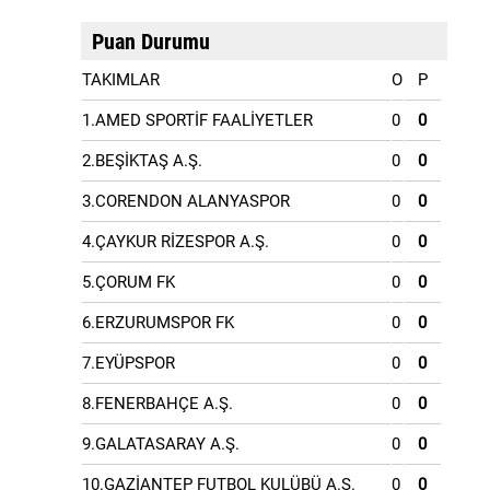
Puan Durumu
TAKIMLAR
O
P
1.AMED SPORTİF FAALİYETLER
0
0
2.BEŞİKTAŞ A.Ş.
0
0
3.CORENDON ALANYASPOR
0
0
4.ÇAYKUR RİZESPOR A.Ş.
0
0
5.ÇORUM FK
0
0
6.ERZURUMSPOR FK
0
0
7.EYÜPSPOR
0
0
8.FENERBAHÇE A.Ş.
0
0
9.GALATASARAY A.Ş.
0
0
10.GAZİANTEP FUTBOL KULÜBÜ A.Ş.
0
0