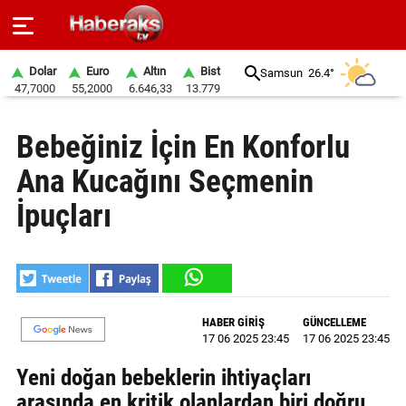
Dolar
Euro
Altın
Bist
Samsun
26.4°
47,7000
55,2000
6.646,33
13.779
GÜNDEM
Bebeğiniz İçin En Konforlu
SPOR
Ana Kucağını Seçmenin
YAŞAM
İpuçları
EKONOMİ
BELEDİYELER
SAĞLIK
HABER GİRİŞ
GÜNCELLEME
17 06 2025 23:45
17 06 2025 23:45
SİYASET
Yeni doğan bebeklerin ihtiyaçları
EĞİTİM
arasında en kritik olanlardan biri doğru