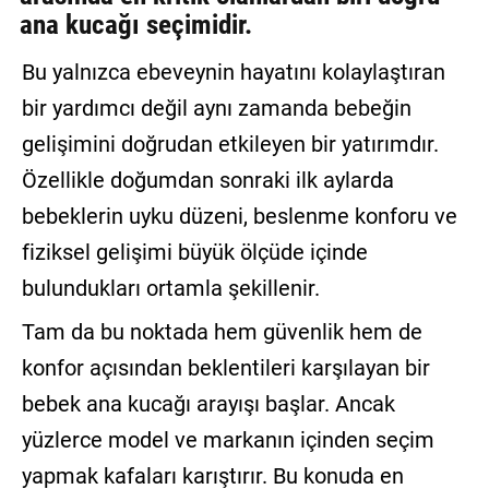
ana kucağı seçimidir.
GALERİ
Bu yalnızca ebeveynin hayatını kolaylaştıran
VİDEO
bir yardımcı değil aynı zamanda bebeğin
YAZARLAR
gelişimini doğrudan etkileyen bir yatırımdır.
BİZE
Özellikle doğumdan sonraki ilk aylarda
ULAŞIN
bebeklerin uyku düzeni, beslenme konforu ve
Künye
fiziksel gelişimi büyük ölçüde içinde
İletişim
bulundukları ortamla şekillenir.
Gizlilik
Tam da bu noktada hem güvenlik hem de
Sözleşmesi
konfor açısından beklentileri karşılayan bir
bebek ana kucağı arayışı başlar. Ancak
Kullanıcı
Sözleşmesi
yüzlerce model ve markanın içinden seçim
yapmak kafaları karıştırır. Bu konuda en