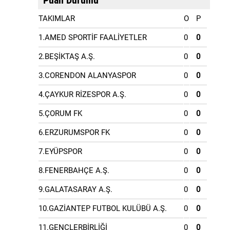
Puan Durumu
TAKIMLAR
O
P
1.AMED SPORTİF FAALİYETLER
0
0
2.BEŞİKTAŞ A.Ş.
0
0
3.CORENDON ALANYASPOR
0
0
4.ÇAYKUR RİZESPOR A.Ş.
0
0
5.ÇORUM FK
0
0
6.ERZURUMSPOR FK
0
0
7.EYÜPSPOR
0
0
8.FENERBAHÇE A.Ş.
0
0
9.GALATASARAY A.Ş.
0
0
10.GAZİANTEP FUTBOL KULÜBÜ A.Ş.
0
0
11.GENÇLERBİRLİĞİ
0
0