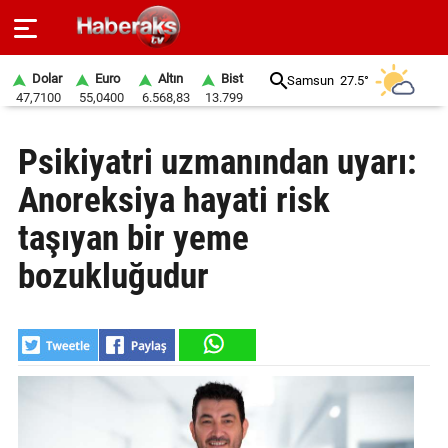
Dolar
Euro
Altın
Bist
Samsun
27.5°
47,7100
55,0400
6.568,83
13.799
GÜNDEM
Psikiyatri uzmanından uyarı:
SPOR
Anoreksiya hayati risk
YAŞAM
taşıyan bir yeme
EKONOMİ
bozukluğudur
BELEDİYELER
SAĞLIK
SİYASET
EĞİTİM