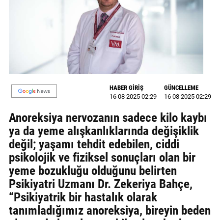
GALERİ
VİDEO
YAZARLAR
BİZE
ULAŞIN
HABER GİRİŞ
GÜNCELLEME
16 08 2025 02:29
16 08 2025 02:29
Künye
Anoreksiya nervozanın sadece kilo kaybı
İletişim
ya da yeme alışkanlıklarında değişiklik
değil; yaşamı tehdit edebilen, ciddi
Gizlilik
psikolojik ve fiziksel sonuçları olan bir
Sözleşmesi
yeme bozukluğu olduğunu belirten
Psikiyatri Uzmanı Dr. Zekeriya Bahçe,
Kullanıcı
“Psikiyatrik bir hastalık olarak
Sözleşmesi
tanımladığımız anoreksiya, bireyin beden