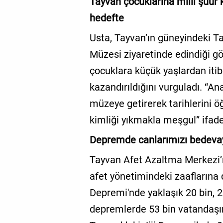
Tayvan çocuklarına milli şuur k
hedefte
Usta, Tayvan’ın güneyindeki Ta
Müzesi ziyaretinde edindiği g
çocuklara küçük yaşlardan itiba
kazandırıldığını vurguladı. “An
müzeye getirerek tarihlerini öğr
kimliği yıkmakla meşgul” ifadel
Depremde canlarımızı bedeva
Tayvan Afet Azaltma Merkezi’n
afet yönetimindeki zaaflarına
Depremi'nde yaklaşık 20 bin
depremlerde 53 bin vatandaşımı