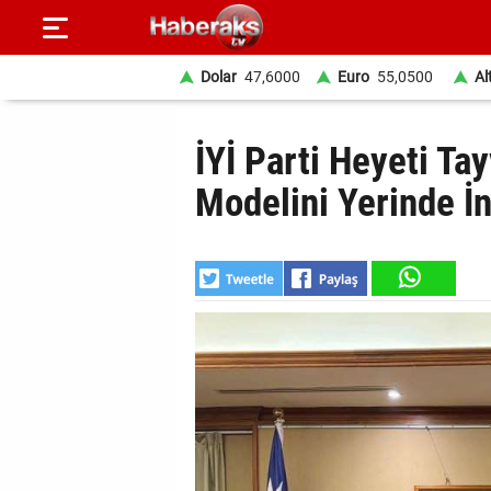
Dolar
47,6000
Euro
55,0500
Al
GÜNDEM
İYİ Parti Heyeti Ta
SPOR
Modelini Yerinde İ
YAŞAM
EKONOMİ
BELEDİYELER
SAĞLIK
SİYASET
EĞİTİM