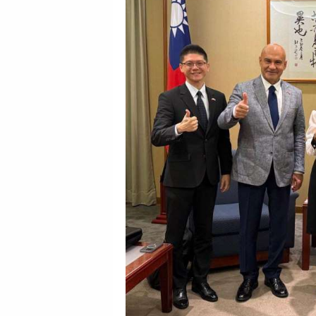
GALERİ
VİDEO
YAZARLAR
BİZE
ULAŞIN
Künye
İletişim
Gizlilik
Sözleşmesi
Kullanıcı
Sözleşmesi