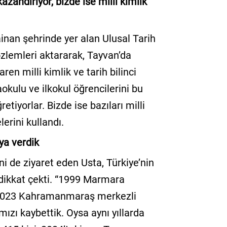
azandırıyor, bizde ise milli kimlik
inan şehrinde yer alan Ulusal Tarih
özlemleri aktararak, Tayvan’da
ren milli kimlik ve tarih bilinci
aokulu ve ilkokul öğrencilerini bu
etiyorlar. Bizde ise bazıları milli
erini kullandı.
ya verdik
i de ziyaret eden Usta, Türkiye’nin
 dikkat çekti. “1999 Marmara
, 2023 Kahramanmaraş merkezli
zı kaybettik. Oysa aynı yıllarda