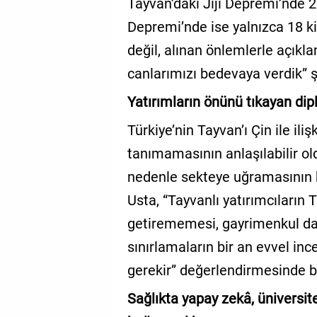
Tayvan’daki Jiji Depremi’nde 2
Depremi’nde ise yalnızca 18 kiş
değil, alınan önlemlerle açıkla
canlarımızı bedevaya verdik” 
Yatırımların önünü tıkayan di
Türkiye’nin Tayvan’ı Çin ile ili
tanımamasının anlaşılabilir ol
nedenle sekteye uğramasının 
Usta, “Tayvanlı yatırımcıların 
getirememesi, gayrimenkul dah
sınırlamaların bir an evvel in
gerekir” değerlendirmesinde 
Sağlıkta yapay zekâ, üniversit