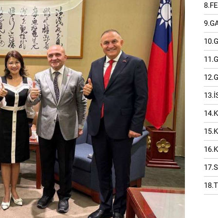
8.F
9.G
10.
11.
12.
13.
14.
15.
16.
17.
18.