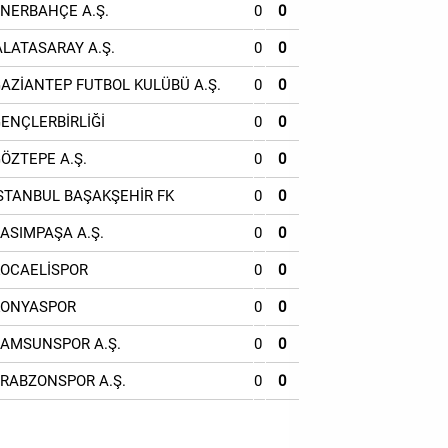
ENERBAHÇE A.Ş.
0
0
ALATASARAY A.Ş.
0
0
GAZİANTEP FUTBOL KULÜBÜ A.Ş.
0
0
GENÇLERBİRLİĞİ
0
0
GÖZTEPE A.Ş.
0
0
İSTANBUL BAŞAKŞEHİR FK
0
0
KASIMPAŞA A.Ş.
0
0
KOCAELİSPOR
0
0
KONYASPOR
0
0
SAMSUNSPOR A.Ş.
0
0
TRABZONSPOR A.Ş.
0
0