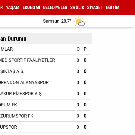
OR
YAŞAM
EKONOMİ
BELEDİYELER
SAĞLIK
SİYASET
EĞİTİM
Samsun
28.7°
an Durumu
IMLAR
O
P
MED SPORTİF FAALİYETLER
0
0
EŞİKTAŞ A.Ş.
0
0
ORENDON ALANYASPOR
0
0
AYKUR RİZESPOR A.Ş.
0
0
ORUM FK
0
0
RZURUMSPOR FK
0
0
YÜPSPOR
0
0