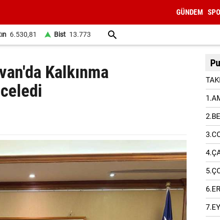
GÜNDEM
SP
tın
6.530,81
Bist
13.773
Pu
yvan'da Kalkınma
TAK
nceledi
1.A
2.B
3.C
4.Ç
5.Ç
6.E
7.E