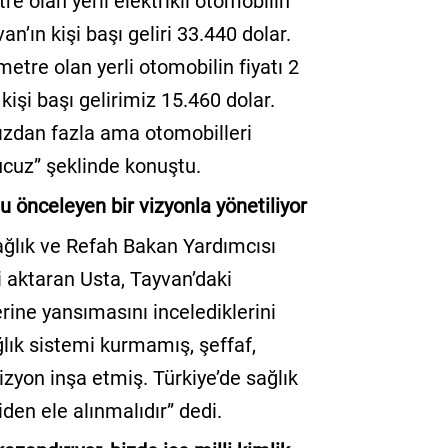
e olan yerli elektrikli otomobilin
an’ın kişi başı geliri 33.440 dolar.
metre olan yerli otomobilin fiyatı 2
işi başı gelirimiz 15.460 dolar.
ımızdan fazla ama otomobilleri
cuz” şeklinde konuştu.
u önceleyen bir vizyonla yönetiliyor
ğlık ve Refah Bakan Yardımcısı
i aktaran Usta, Tayvan’daki
rine yansımasını incelediklerini
ğlık sistemi kurmamış, şeffaf,
 vizyon inşa etmiş. Türkiye’de sağlık
iden ele alınmalıdır” dedi.