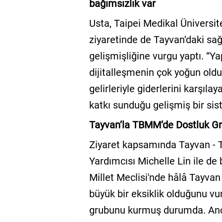
bağımsızlık var
Usta, Taipei Medikal Üniversit
ziyaretinde de Tayvan’daki sağl
gelişmişliğine vurgu yaptı. “Ya
dijitalleşmenin çok yoğun oldu
gelirleriyle giderlerini karşıl
katkı sunduğu gelişmiş bir sis
Tayvan’la TBMM’de Dostluk Gr
Ziyaret kapsamında Tayvan - 
Yardımcısı Michelle Lin ile de
Millet Meclisi'nde hâlâ Tayv
büyük bir eksiklik olduğunu vu
grubunu kurmuş durumda. Anca