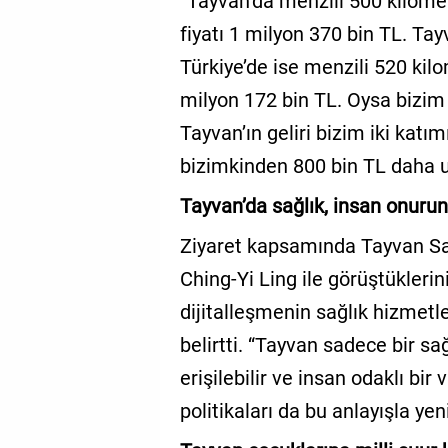
“Tayvan’da menzili 500 kilometr
fiyatı 1 milyon 370 bin TL. Tayv
Türkiye’de ise menzili 520 kilo
milyon 172 bin TL. Oysa bizim k
Tayvan’ın geliri bizim iki kat
bizimkinden 800 bin TL daha u
Tayvan’da sağlık, insan onurun
Ziyaret kapsamında Tayvan Sa
Ching-Yi Ling ile görüştüklerin
dijitalleşmenin sağlık hizmetle
belirtti. “Tayvan sadece bir sa
erişilebilir ve insan odaklı bir
politikaları da bu anlayışla yen