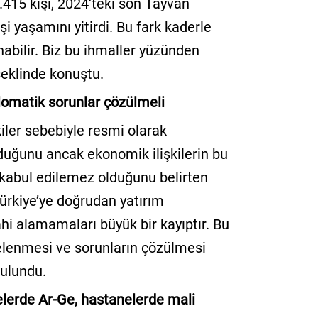
.415 kişi, 2024’teki son Tayvan
i yaşamını yitirdi. Bu fark kaderle
nabilir. Biz bu ihmaller yüzünden
şeklinde konuştu.
plomatik sorunlar çözülmeli
şkiler sebebiyle resmi olarak
duğunu ancak ekonomik ilişkilerin bu
kabul edilemez olduğunu belirten
Türkiye’ye doğrudan yatırım
i alamamaları büyük bir kayıptır. Bu
celenmesi ve sorunların çözülmesi
bulundu.
elerde Ar-Ge, hastanelerde mali