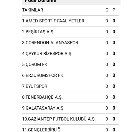
TAKIMLAR
O
P
1.AMED SPORTİF FAALİYETLER
0
0
2.BEŞİKTAŞ A.Ş.
0
0
3.CORENDON ALANYASPOR
0
0
4.ÇAYKUR RİZESPOR A.Ş.
0
0
5.ÇORUM FK
0
0
6.ERZURUMSPOR FK
0
0
7.EYÜPSPOR
0
0
8.FENERBAHÇE A.Ş.
0
0
9.GALATASARAY A.Ş.
0
0
10.GAZİANTEP FUTBOL KULÜBÜ A.Ş.
0
0
11.GENÇLERBİRLİĞİ
0
0