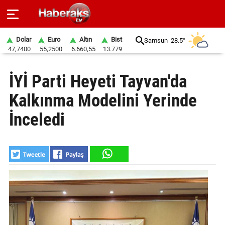
Dolar
Euro
Altın
Bist
Samsun
28.5°
47,7400
55,2500
6.660,55
13.779
GÜNDEM
İYİ Parti Heyeti Tayvan'da
SPOR
Kalkınma Modelini Yerinde
YAŞAM
İnceledi
EKONOMİ
BELEDİYELER
SAĞLIK
SİYASET
EĞİTİM