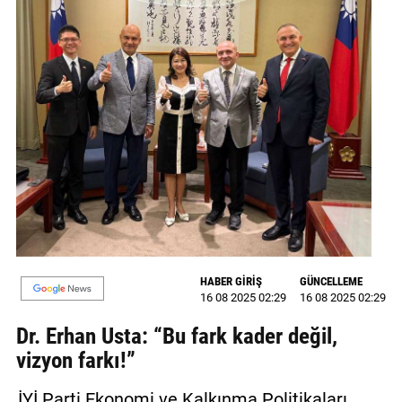
GALERİ
VİDEO
YAZARLAR
BİZE
ULAŞIN
Künye
İletişim
Gizlilik
HABER GİRİŞ
GÜNCELLEME
Sözleşmesi
16 08 2025 02:29
16 08 2025 02:29
Dr. Erhan Usta: “Bu fark kader değil,
Kullanıcı
vizyon farkı!”
Sözleşmesi
İYİ Parti Ekonomi ve Kalkınma Politikaları