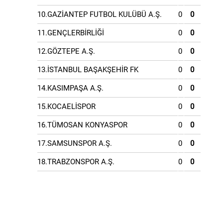
10.GAZİANTEP FUTBOL KULÜBÜ A.Ş.
0
0
11.GENÇLERBİRLİĞİ
0
0
12.GÖZTEPE A.Ş.
0
0
13.İSTANBUL BAŞAKŞEHİR FK
0
0
14.KASIMPAŞA A.Ş.
0
0
15.KOCAELİSPOR
0
0
16.TÜMOSAN KONYASPOR
0
0
17.SAMSUNSPOR A.Ş.
0
0
18.TRABZONSPOR A.Ş.
0
0