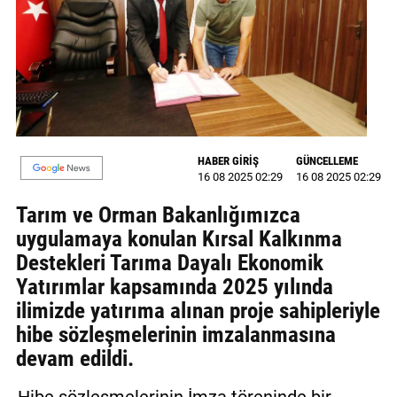
GALERİ
VİDEO
YAZARLAR
BİZE
ULAŞIN
HABER GİRİŞ
GÜNCELLEME
16 08 2025 02:29
16 08 2025 02:29
Künye
Tarım ve Orman Bakanlığımızca
İletişim
uygulamaya konulan Kırsal Kalkınma
Destekleri Tarıma Dayalı Ekonomik
Gizlilik
Yatırımlar kapsamında 2025 yılında
Sözleşmesi
ilimizde yatırıma alınan proje sahipleriyle
Kullanıcı
hibe sözleşmelerinin imzalanmasına
Sözleşmesi
devam edildi.