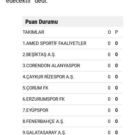
edecektir” dedi.
Puan Durumu
TAKIMLAR
O
P
1.AMED SPORTİF FAALİYETLER
0
0
2.BEŞİKTAŞ A.Ş.
0
0
3.CORENDON ALANYASPOR
0
0
4.ÇAYKUR RİZESPOR A.Ş.
0
0
5.ÇORUM FK
0
0
6.ERZURUMSPOR FK
0
0
7.EYÜPSPOR
0
0
8.FENERBAHÇE A.Ş.
0
0
9.GALATASARAY A.Ş.
0
0