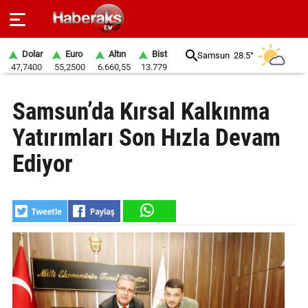
Dolar
Euro
Altın
Bist
Samsun
28.5°
47,7400
55,2500
6.660,55
13.779
GÜNDEM
Samsun’da Kırsal Kalkınma
SPOR
Yatırımları Son Hızla Devam
YAŞAM
Ediyor
EKONOMİ
BELEDİYELER
SAĞLIK
SİYASET
EĞİTİM