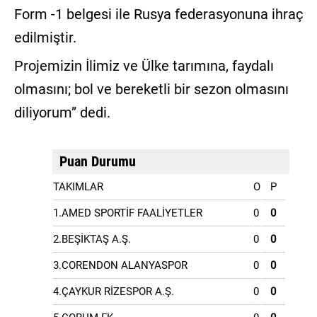
Form -1 belgesi ile Rusya federasyonuna ihraç
edilmiştir.
Projemizin İlimiz ve Ülke tarımına, faydalı
olmasını; bol ve bereketli bir sezon olmasını
diliyorum” dedi.
Puan Durumu
TAKIMLAR
O
P
1.AMED SPORTİF FAALİYETLER
0
0
2.BEŞİKTAŞ A.Ş.
0
0
3.CORENDON ALANYASPOR
0
0
4.ÇAYKUR RİZESPOR A.Ş.
0
0