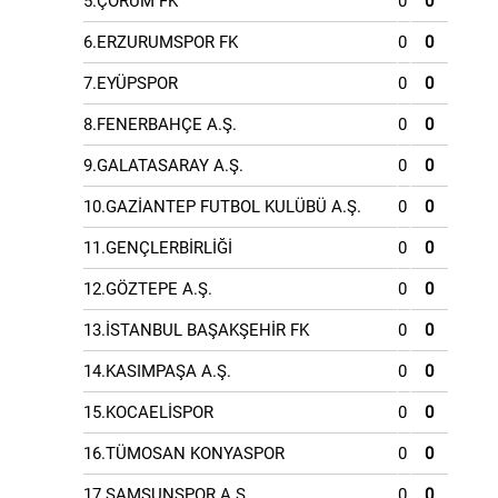
5.ÇORUM FK
0
0
6.ERZURUMSPOR FK
0
0
7.EYÜPSPOR
0
0
8.FENERBAHÇE A.Ş.
0
0
9.GALATASARAY A.Ş.
0
0
10.GAZİANTEP FUTBOL KULÜBÜ A.Ş.
0
0
11.GENÇLERBİRLİĞİ
0
0
12.GÖZTEPE A.Ş.
0
0
13.İSTANBUL BAŞAKŞEHİR FK
0
0
14.KASIMPAŞA A.Ş.
0
0
15.KOCAELİSPOR
0
0
16.TÜMOSAN KONYASPOR
0
0
17.SAMSUNSPOR A.Ş.
0
0