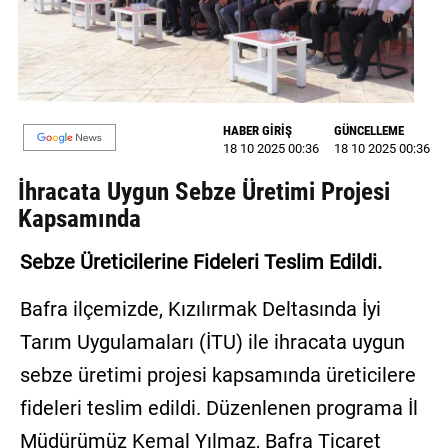
GALERİ
VİDEO
YAZARLAR
HABER GİRİŞ
GÜNCELLEME
18 10 2025 00:36
18 10 2025 00:36
BİZE
ULAŞIN
İhracata Uygun Sebze Üretimi Projesi
Kapsamında
Künye
İletişim
Sebze Üreticilerine Fideleri Teslim Edildi.
Gizlilik
Bafra ilçemizde, Kızılırmak Deltasında İyi
Sözleşmesi
Tarım Uygulamaları (İTU) ile ihracata uygun
Kullanıcı
sebze üretimi projesi kapsamında üreticilere
Sözleşmesi
fideleri teslim edildi. Düzenlenen programa İl
Müdürümüz Kemal Yılmaz, Bafra Ticaret